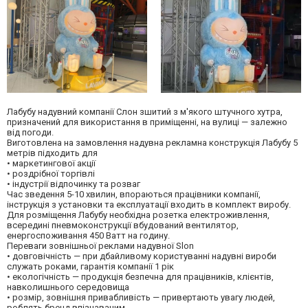
Лабубу надувний компанії Слон зшитий з м'якого штучного хутра,
призначений для використання в приміщенні, на вулиці — залежно
від погоди.
Виготовлена на замовлення надувна рекламна конструкція Лабубу 5
метрів підходить для
• маркетингової акції
• роздрібної торгівлі
• індустрії відпочинку та розваг
Час зведення 5-10 хвилин, впораються працівники компанії,
інструкція з установки та експлуатації входить в комплект виробу.
Для розміщення Лабубу необхідна розетка електроживлення,
всередині пневмоконструкції вбудований вентилятор,
енергоспоживання 450 Ватт на годину.
Переваги зовнішньої реклами надувної Slon
• довговічність — при дбайливому користуванні надувні вироби
служать роками, гарантія компанії 1 рік
• екологічність — продукція безпечна для працівників, клієнтів,
навколишнього середовища
• розмір, зовнішня привабливість — привертають увагу людей,
роблять бренд впізнаваним