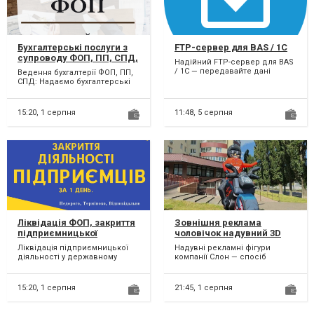
Бухгалтерські послуги з
FTP-сервер для BAS / 1C
супроводу ФОП, ПП, СПД,
Надійний FTP-сервер для BAS
підприємців. Онлайн.
/ 1C — передавайте дані
Ведення бухгалтерії ФОП, ПП,
безпечно! Використовуєш BAS
СПД: Надаємо бухгалтерські
чи 1С і потрібно об...
послуги з ведення та
здавання звітів для при...
15:20,
1 серпня
11:48,
5 серпня
Ліквідація ФОП, закриття
Зовнішня реклама
підприємницької
чоловічок надувний 3D
діяльності
копії товарів, персонажів,
Ліквідація підприємницької
Надувні рекламні фігури
тварин 3.4 м
діяльності у державному
компанії Слон — спосіб
реєстрі, податковій, фондах
представити продукт, заклад,
за 1 день; Здача лік...
збільшити видимість това...
15:20,
1 серпня
21:45,
1 серпня