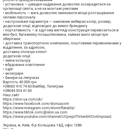
• установка — швидке надування дозволяє зосередитися на
організації свята, а не на монтажі реклами
• мобільність — вага дозволяє змінювати місце розташування
силами персоналу
• настроювані параметри — замовник вибирає колір, розмір,
додаткові опції, відповідно до вимог брендингу
• портативність — в здутому вигляді конструкція перевозиться в
міні-бусі, багажнику позашляховика, займає мало місця при
зберіганні
• доставка транспортною компанією, поштовими перевізниками у
відділення, за адресою,
доставку оплачує клієнт
додаткові опції
• зміна кольору
• вбудоване освітлення
• одяг
• аксесуари
• банери на липучках
Вартість 40 000 грн
+38063 410 74 60 Вайбер, Телеграм
+38044 334 41 60
Наш сайт
https://slon-ua.com/uk/
https://www.facebook.com/slonuacom
https://www.instagram.com/sloninflatable/
https://www.tiktok.com/@slon.ua.com
https://www.youtube.com/channel/UCpwjuTtVswrbhCroEmpiaaQ
Україна, м. Київ, б-р Кольцова 14Д, офіс 1286