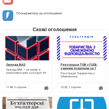
Поскаржитись на оголошення
Схожі оголошення
Оренда BAS
Реєстрація ТОВ з ПДВ,
єдиним податком за 1
Оренда BAS — не купуй, а
день.
користуйся вже сьогодні! Не
Реєстрація Товариства з
хочеш витрачати великі суми
Обмеженою
на купівлю BAS? О...
Відповідальністю з ПДВ,
єдиним податком. Терміново
та відповідаль...
11:48,
5 серпня
15:20,
1 серпня