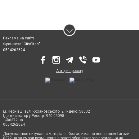
Реклама на сайті
Франшиза "CitySites"
0504262624
Автори проєкту
м. Чернівці, вул. Кохановського, 2, індекс: 58002
Ідентифікатор у Реєстрі R40-05098
1@0372.ua
0504262624
Допускається цитування матеріалів без отримання попередньої згоди
0372.ua за умови розміщення в тексті обов'язкового посилання на