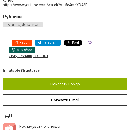
Ютюб
https://www.youtube.com/watch?v=-5c4mzXD42E
Рубрики
БІЗНЕС, ФІНАНСИ
Reddit
Telegram
Viber
WhatsApp
21:45, 1 серпня, №101071
InflatableStructures
Показати номер
Показати E-mail
Дії
Рекламувати оголошення