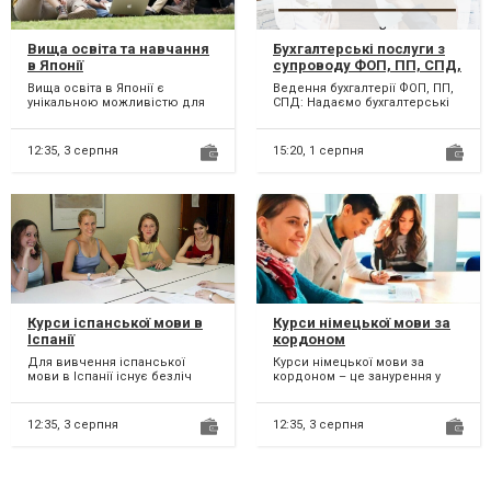
Вища освіта та навчання
Бухгалтерські послуги з
в Японії
супроводу ФОП, ПП, СПД,
підприємців. Онлайн.
Вища освіта в Японії є
Ведення бухгалтерії ФОП, ПП,
унікальною можливістю для
СПД: Надаємо бухгалтерські
студентів, які прагнуть якісної
послуги з ведення та
освіти та дослідниц...
здавання звітів для при...
12:35,
3 серпня
15:20,
1 серпня
Курси іспанської мови в
Курси німецької мови за
Іспанії
кордоном
Для вивчення іспанської
Курси німецької мови за
мови в Іспанії існує безліч
кордоном – це занурення у
курсів та мовних шкіл. Іспанія
мовне середовище та
надає чудову можл...
покращення своїх навичок
спілк...
12:35,
3 серпня
12:35,
3 серпня