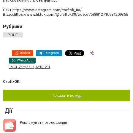
Вайбер 0932827025 та дзвінки.
Сайт:https://www.instagram.com/craftok_ua/
Відео:https://www.tiktok.com/@craftok39/video/7588812710981209356
Рубрики
РІЗНЕ
Reddit
Telegram
Viber
WhatsApp
18:04, 26 травня, №101291
Craft-OK
Показати номер
Дії
Рекламувати оголошення