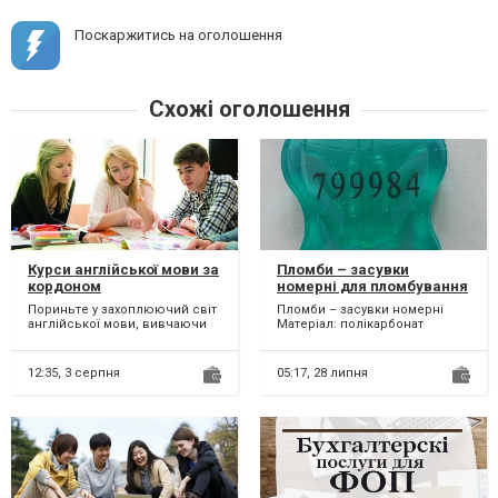
Поскаржитись на оголошення
Схожі оголошення
Курси англійської мови за
Пломби – засувки
кордоном
номерні для пломбування
тари. Пломби затяжки
Пориньте у захоплюючий світ
Пломби – засувки номерні
номерні. Пломби
англійської мови, вивчаючи
Матеріал: полікарбонат
наклейки.
за кордоном! У вас є
Розміри, мм: Висота 28
унікальна можливість роз...
Ширина 21,5 Глибина 6...
12:35,
3 серпня
05:17,
28 липня