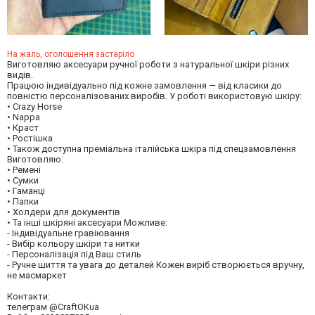
На жаль, оголошення застаріло
Виготовляю аксесуари ручної роботи з натуральної шкіри різних
видів.
Працюю індивідуально під кожне замовлення — від класики до
повністю персоналізованих виробів. У роботі використовую шкіру:
• Crazy Horse
• Nappa
• Краст
• Ростішка
• Також доступна преміальна італійська шкіра під спецзамовлення
Виготовляю:
• Ремені
• Сумки
• Гаманці
• Папки
• Холдери для документів
• Та інші шкіряні аксесуари Можливе:
- Індивідуальне гравіювання
- Вибір кольору шкіри та нитки
- Персоналізація під Ваш стиль
- Ручне шиття та увага до деталей Кожен виріб створюється вручну,
не масмаркет
Контакти:
телеграм @CraftOKua