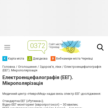
К
Карта міста
Д
Довідкова
В
Веб-камери міста Чернівці
Головна
Оголошення
Здоров'я, ліки
Електроенцефалографія
(ЕЕГ). Мікрополярізація
Електроенцефалографія (ЕЕГ).
Мікрополярізація
Медичний центр «НевроМед» надає весь спектр ЕЕГ-дослідження:
Стандартна ЕЕГ («Рутинна»);
Відео-ЕЕГ-моніторинг (європротокол) – 30 хвилин;