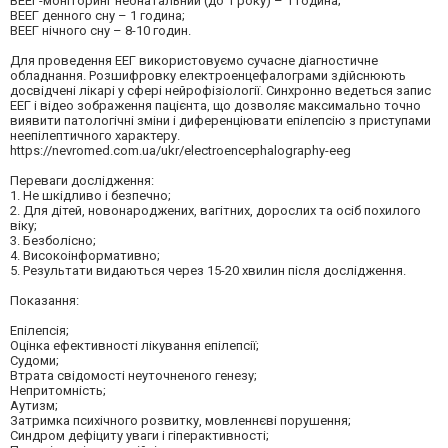
ВЕЕГ-моніторинг неонатальний (до 1 року) – 1 година;
ВЕЕГ денного сну – 1 година;
ВЕЕГ нічного сну – 8-10 годин.
Для проведення ЕЕГ використовуємо сучасне діагностичне
обладнання. Розшифровку електроенцефалограми здійснюють
досвідчені лікарі у сфері нейрофізіології. Синхронно ведеться запис
ЕЕГ і відео зображення пацієнта, що дозволяє максимально точно
виявити патологічні зміни і диференціювати епілепсію з приступами
неепілептичного характеру.
https://nevromed.com.ua/ukr/electroencephalography-eeg
Переваги дослідження:
1. Не шкідливо і безпечно;
2. Для дітей, новонароджених, вагітних, дорослих та осіб похилого
віку;
3. Безболісно;
4. Високоінформативно;
5. Результати видаються через 15-20 хвилин після дослідження.
Показання:
Епілепсія;
Оцінка ефективності лікування епілепсії;
Судоми;
Втрата свідомості неуточненого генезу;
Непритомність;
Аутизм;
Затримка психічного розвитку, мовленнєві порушення;
Синдром дефіциту уваги і гіперактивності;