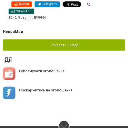
Reddit
Telegram
Viber
WhatsApp
10:42, 5 серпня, №99184
НевроМед
Показати номер
Дії
Рекламувати оголошення
Поскаржитись на оголошення