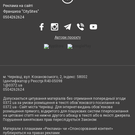
Реклама на сайті
Франшиза "CitySites"
0504262624
Автори проєкту
м. Чернівці, вул. Кохановського, 2, індекс: 58002
Ідентифікатор у Реєстрі R40-05098
1@0372.ua
0504262624
Допускається цитування матеріалів без отримання попередньої згоди
0372.ua за умови розміщення в тексті обов'язкового посилання на
0372.ua - Сайт міста Чернівці. Для інтернет-видань обов'язкове
розміщення прямого, відкритого для пошукових систем гіперпосилання
на цитовані статті не нижче другого абзацу в тексті або в якості джерела.
Порушення виняткових прав переслідується Законом.
Матеріали з плашками «Реклама» чи «Спонсорований контент»
публікуються на правах реклами.