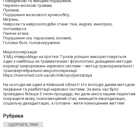
Поведінкові та емоційні порушення;
Черепно-мозкові травми;
Пухлини;
Порушення мозкового кровообігу;
Мігрень;
Неврози та неврозоподібні стани: тіки, енурез, енкопрез,
логоневроз;
Панічні атаки;
Порушення сну: парасомнії, інсомнії;
Головні болі, головокружіння.
Мікрополярізація
У МЦ «НевроМед» на протязі 7 років успішно використовується
один з найбільш не травматичних і фізіологічно доведених методів
корекції захворювань нервової системи – метод транскраніальної і
трансвертибральної мікрополяризації.
https://nevromed.com.ua/ukr/mikropolyarizatsiya
На сьогодні ми єдині в Київській області хто володіє даним методом
лікування та реабілітації нервової системи. За весь час було
проведено більше 5 тисяч процедур, які дали змогу нашим пацієнтам
покращити мову, психоемоційний стан, зменшити інвалідизацію,
соціальну дезадаптацію, а головне - жити повноцінним життям!
Рубрики
ЗДОРОВ'Я, ЛІКИ