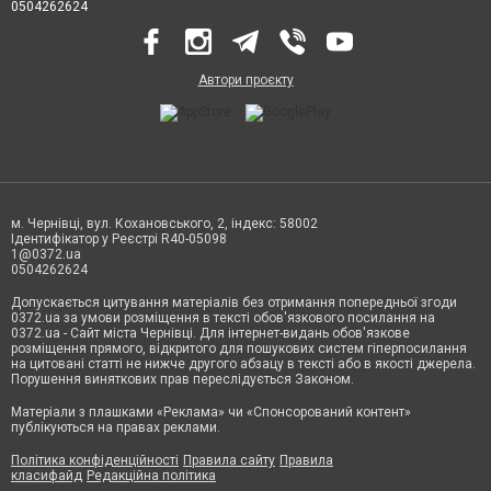
0504262624
Автори проєкту
м. Чернівці, вул. Кохановського, 2, індекс: 58002
Ідентифікатор у Реєстрі R40-05098
1@0372.ua
0504262624
Допускається цитування матеріалів без отримання попередньої згоди
0372.ua за умови розміщення в тексті обов'язкового посилання на
0372.ua - Сайт міста Чернівці. Для інтернет-видань обов'язкове
розміщення прямого, відкритого для пошукових систем гіперпосилання
на цитовані статті не нижче другого абзацу в тексті або в якості джерела.
Порушення виняткових прав переслідується Законом.
Матеріали з плашками «Реклама» чи «Спонсорований контент»
публікуються на правах реклами.
Політика конфіденційності
Правила сайту
Правила
класифайд
Редакційна політика