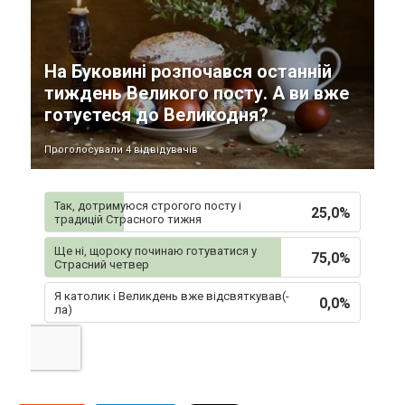
На Буковині розпочався останній
тиждень Великого посту. А ви вже
готуєтеся до Великодня?
Проголосували 4 відвідувачів
Так, дотримуюся строгого посту і
25,0%
традицій Страсного тижня
Ще ні, щороку починаю готуватися у
75,0%
Страсний четвер
Я католик і Великдень вже відсвяткував(-
0,0%
ла)