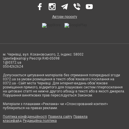
Автори проєкту
м. Чернівці, вул. Кохановського, 2, індекс: 58002
Ідентифікатор у Реєстрі R40-05098
1@0372.ua
0504262624
Допускається цитування матеріалів без отримання попередньої згоди
0372.ua за умови розміщення в тексті обов'язкового посилання на
0372.ua - Сайт міста Чернівці. Для інтернет-видань обов'язкове
розміщення прямого, відкритого для пошукових систем гіперпосилання
на цитовані статті не нижче другого абзацу в тексті або в якості джерела.
Порушення виняткових прав переслідується Законом.
Матеріали з плашками «Реклама» чи «Спонсорований контент»
публікуються на правах реклами.
Політика конфіденційності
Правила сайту
Правила
класифайд
Редакційна політика