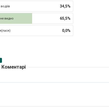
34,5%
 водіїв
65,5%
 не видно
0,0%
я(лася)
Коментарі