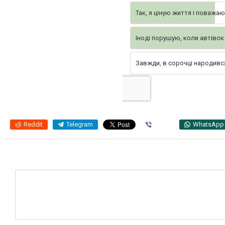
Так, я ціную життя і поважаю
Іноді порушую, коли автівок
Завжди, в сорочці народивс
Reddit
Telegram
Viber
WhatsApp