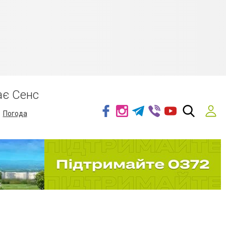
ає Сенс
Погода