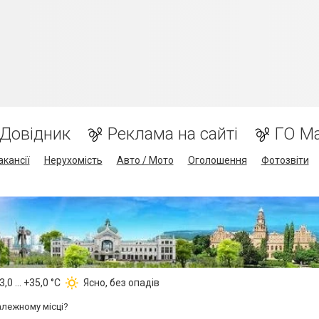
Довідник
Реклама на сайті
ГО М
акансії
Нерухомість
Авто / Мото
Оголошення
Фотозвіти
,0 ... +35,0 °С
Ясно, без опадів
алежному місці?