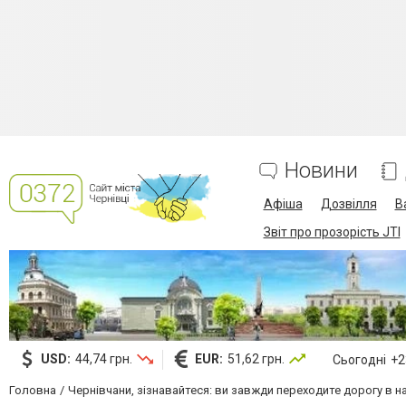
Новини
Афіша
Дозвілля
В
Звіт про прозорість JTI
USD:
44,74 грн.
EUR:
51,62 грн.
Сьогодні
+23
Головна
Чернівчани, зізнавайтеся: ви завжди переходите дорогу в н