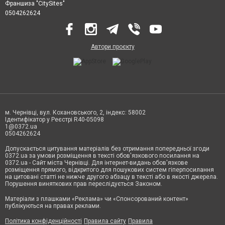
Франшиза "CitySites"
0504262624
Автори проєкту
м. Чернівці, вул. Кохановського, 2, індекс: 58002
Ідентифікатор у Реєстрі R40-05098
1@0372.ua
0504262624
Допускається цитування матеріалів без отримання попередньої згоди
0372.ua за умови розміщення в тексті обов'язкового посилання на
0372.ua - Сайт міста Чернівці. Для інтернет-видань обов'язкове
розміщення прямого, відкритого для пошукових систем гіперпосилання
на цитовані статті не нижче другого абзацу в тексті або в якості джерела.
Порушення виняткових прав переслідується Законом.
Матеріали з плашками «Реклама» чи «Спонсорований контент»
публікуються на правах реклами.
Політика конфіденційності
Правила сайту
Правила