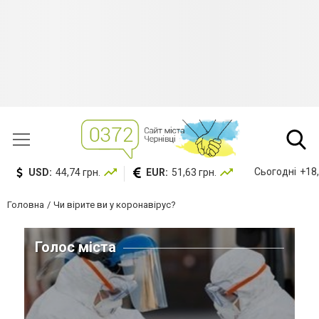
Сьогодні
+18,
USD:
44,74 грн.
EUR:
51,63 грн.
Головна
Чи вірите ви у коронавірус?
Голос міста