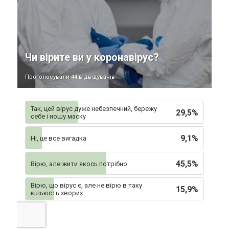
Чи вірите ви у коронавірус?
Проголосували 44 відвідувачів
Так, цей вірус дуже небезпечний, бережу
29,5%
себе і ношу маску
9,1%
Ні, це все вигадка
45,5%
Вірю, але жити якось потрібно
Вірю, що вірус є, але не вірю в таку
15,9%
кількість хворих