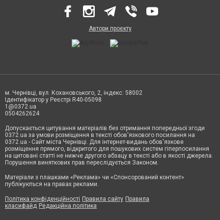
Автори проєкту
м. Чернівці, вул. Кохановського, 2, індекс: 58002
Ідентифікатор у Реєстрі R40-05098
1@0372.ua
0504262624
Допускається цитування матеріалів без отримання попередньої згоди
0372.ua за умови розміщення в тексті обов'язкового посилання на
0372.ua - Сайт міста Чернівці. Для інтернет-видань обов'язкове
розміщення прямого, відкритого для пошукових систем гіперпосилання
на цитовані статті не нижче другого абзацу в тексті або в якості джерела.
Порушення виняткових прав переслідується Законом.
Матеріали з плашками «Реклама» чи «Спонсорований контент»
публікуються на правах реклами.
Політика конфіденційності
Правила сайту
Правила
класифайд
Редакційна політика