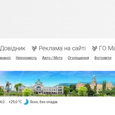
Довідник
Реклама на сайті
ГО М
акансії
Нерухомість
Авто / Мото
Оголошення
Фотозвіти
,0 ... +29,0 °С
Ясно, без опадів