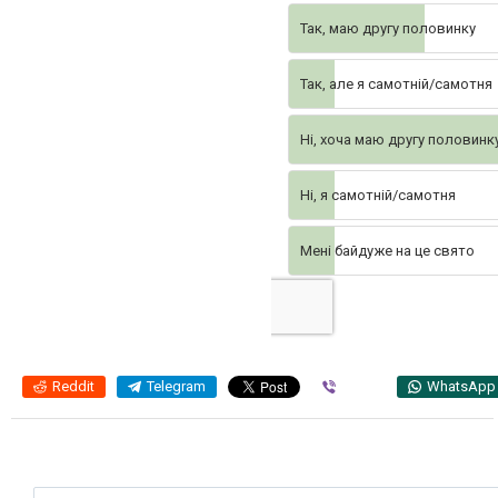
Так, маю другу половинку
Так, але я самотній/самотня
Ні, хоча маю другу половинк
Ні, я самотній/самотня
Мені байдуже на це свято
Reddit
Telegram
Viber
WhatsApp