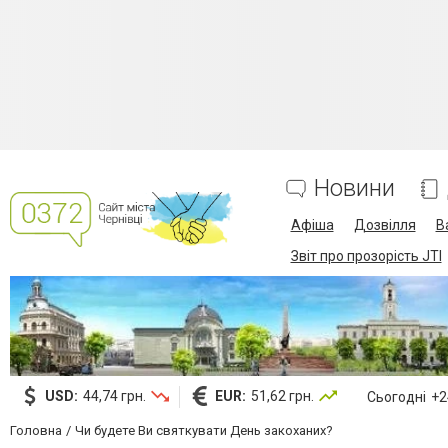
Новини
Афіша
Дозвілля
В
Звіт про прозорість JTI
USD:
44,74 грн.
EUR:
51,62 грн.
Сьогодні
+24
Головна
Чи будете Ви святкувати День закоханих?