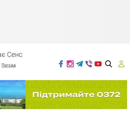
ає Сенс
Погода