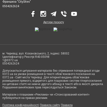
Франшиза "CitySites"
0504262624
Автори проєкту
м. Чернівці, вул. Кохановського, 2, індекс: 58002
Ідентифікатор у Реєстрі R40-05098
1@0372.ua
0504262624
Допускається цитування матеріалів без отримання попередньої згоди
0372.ua за умови розміщення в тексті обов'язкового посилання на
0372.ua - Сайт міста Чернівці. Для інтернет-видань обов'язкове
розміщення прямого, відкритого для пошукових систем гіперпосилання
на цитовані статті не нижче другого абзацу в тексті або в якості джерела.
Порушення виняткових прав переслідується Законом.
Матеріали з плашками «Реклама» чи «Спонсорований контент»
публікуються на правах реклами.
Політика конфіденційності
Правила сайту
Правила