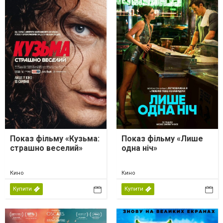
Показ фільму «Кузьма:
Показ фільму «Лише
страшно веселий»
одна ніч»
Кино
Кино
Купити
Купити