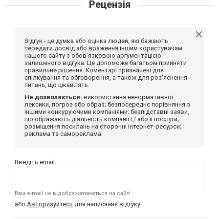
Рецензія
Відгук - це думка або оцінка людей, які бажають
передати досвід або враження іншим користувачам
нашого сайту з обов'язковою аргументацією
залишеного відгука. Це допоможе багатьом прийняти
правильне рішення. Коментарі призначені для
спілкування та обговорення, а також для роз'яснення
питань, що цікавлять.
Не дозволяється:
використання ненормативної
лексики, погроз або образ; безпосереднє порівняння з
іншими конкуруючими компаніями; безпідставні заяви,
що ображають діяльність компанії і / або її послуги;
розміщення посилань на сторонні інтернет-ресурси;
реклама та самореклама.
Введіть email:
Ваш e-mail не відображатиметься на сайті
або
Авторизуйтесь
для написання відгуку