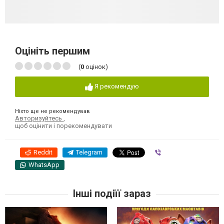
Оцініть першим
(
0
оцінок)
Я рекомендую
Ніхто ще не рекомендував
Авторизуйтесь
,
щоб оцінити і порекомендувати
Reddit
Telegram
Viber
WhatsApp
Інші подіїї зараз