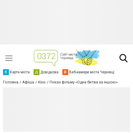
К
Карта міста
Д
Довідкова
В
Веб-камери міста Чернівці
Головна
Афіша
Кіно
Показ фільму «Одна битва за іншою»