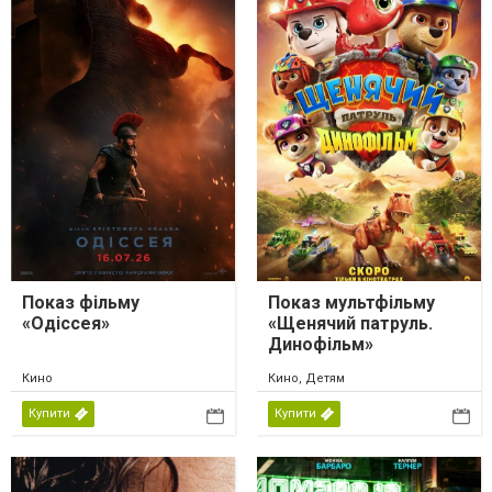
Показ фільму
Показ мультфільму
«Одіссея»
«Щенячий патруль.
Динофільм»
Кино
Кино, Детям
Купити
Купити