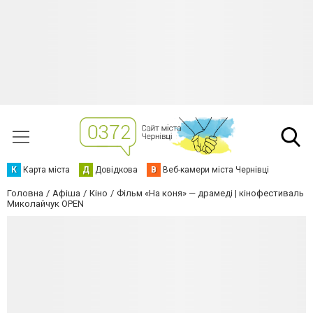
К
Карта міста
Д
Довідкова
В
Веб-камери міста Чернівці
Головна
Афіша
Кіно
Фільм «На коня» — драмеді | кінофестиваль
Миколайчук OPEN