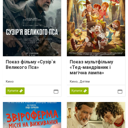
Показ фільму «Сузір`я
Показ мультфільму
Великого Пса»
«Тед-мандрівник і
магічна лампа»
Кино
Кино, Детям
Купити
Купити