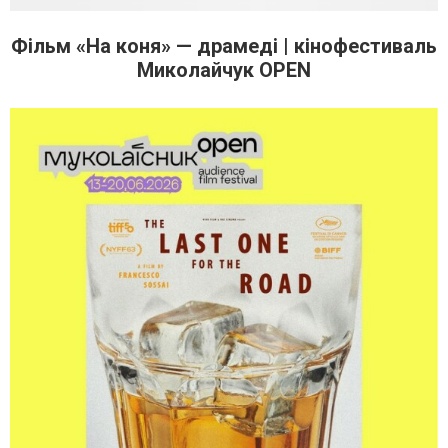
Фільм «На коня» — драмеді | кінофестиваль
Миколайчук OPEN