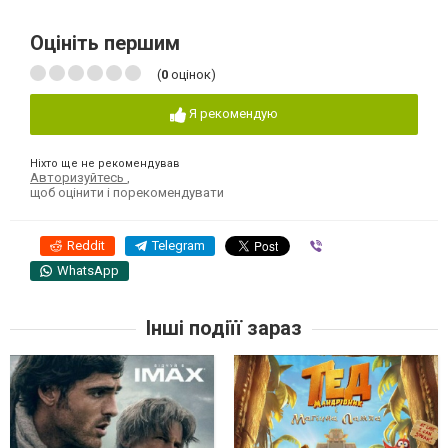
Оцініть першим
(
0
оцінок)
Я рекомендую
Ніхто ще не рекомендував
Авторизуйтесь
,
щоб оцінити і порекомендувати
Reddit
Telegram
Viber
WhatsApp
Інші подіїї зараз