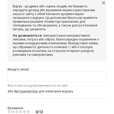
Відгук - це думка або оцінка людей, які бажають
передати досвід або враження іншим користувачам
нашого сайту з обов'язковою аргументацією
залишеного відгука. Це допоможе багатьом прийняти
правильне рішення. Коментарі призначені для
спілкування та обговорення, а також для роз'яснення
питань, що цікавлять.
Не дозволяється:
використання ненормативної
лексики, погроз або образ; безпосереднє порівняння з
іншими конкуруючими компаніями; безпідставні заяви,
що ображають діяльність компанії і / або її послуги;
розміщення посилань на сторонні інтернет-ресурси;
реклама та самореклама.
Введіть email:
Ваш e-mail не відображатиметься на сайті
або
Авторизуйтесь
для написання відгуку
Враження
0/12