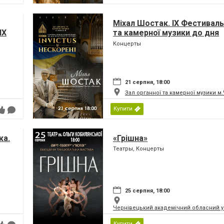
Міхал Шостак. IX Фестиваль
IX
та камерної музики до дня
Незалежності України «INV
Концерты
ни
НЕСКОРЕНІ»
21 серпня, 18:00
Зал органної та камерної музики м
Купити
ка.
«Грішна»
Театры, Концерты
ни
25 серпня, 18:00
Чернівецький академічний обласний ук
Купити