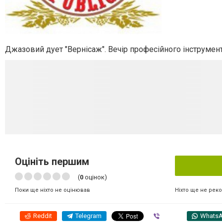
Джазовий дует "Вернісаж". Вечір професійного інструмента
Оцініть першим
(
0
оцінок)
Ніхто ще не рек
Поки ще ніхто не оцінював
Reddit
Telegram
Viber
Whats