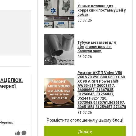
Ушные вставки для
коррекции постава ушей у
собак
30.07.26
Тубуси металеві для
зберігання ключів.
Капсули часу.
28.07.26
Ремонт АКПП Volvo V50
V60 V70 V90 S80 S60 XC60
 МАЦЕЛЮХ.
XC90 AISIN Powershift
амерної
AW55-51# 36001817,
36000662, 31367035,
і України
31256845, 31256837,
D5244T,8251720,
3073948,9480761,8636197,
30651854,31259457,274470
31.07.26
Розмістити оголошення у цьому блоці
.Чернівці
Додати