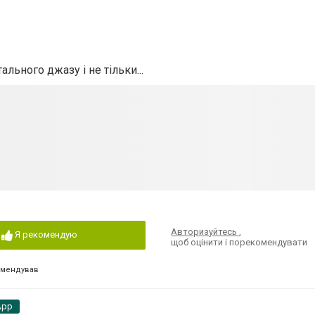
льного джазу і не тільки...
Авторизуйтесь
,
Я рекомендую
щоб оцінити і порекомендувати
омендував
App