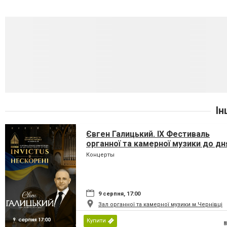
Ін
Євген Галицький. IX Фестиваль
органної та камерної музики до дн
Незалежності України «INVICTUS/
Концерты
НЕСКОРЕНІ»
9 серпня, 17:00
Зал органної та камерної музики м.Чернівці
Купити