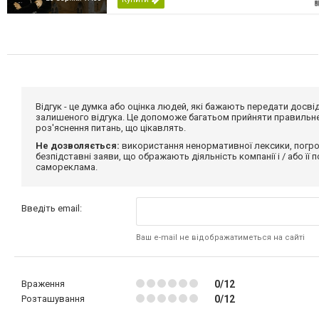
Відгук - це думка або оцінка людей, які бажають передати дос
залишеного відгука. Це допоможе багатьом прийняти правильне 
роз'яснення питань, що цікавлять.
Не дозволяється:
використання ненормативної лексики, погро
безпідставні заяви, що ображають діяльність компанії і / або її
самореклама.
Введіть email:
Ваш e-mail не відображатиметься на сайті
Враження
0/12
Розташування
0/12