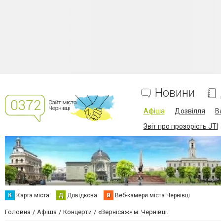
Новини
Афіша
Дозвілля
В
Звіт про прозорість JTI
К
Карта міста
Д
Довідкова
В
Веб-камери міста Чернівці
Головна
Афіша
Концерти
«Вернісаж» м. Чернівці.