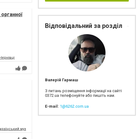
 органної
Відповідальний за розділ
ICTUS/
.Чернівці
Валерій Гармаш
З питань розміщення інформації на сайті
0372.ua телефонуйте або пишіть нам.
E-mail:
1@6262.com.ua
раїнський музично-драматичний театр ім. О.Кобилянської