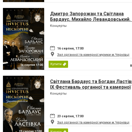
Дмитро Запорожан та Світлана
Бардаус, Михайло Левандовський. 
Фестиваль органної та камерної
Концерты
музики до дня Незалежності Украї
«INVICTUS/НЕСКОРЕНІ»
16 серпня, 17:00
Зал органної та камерної музики м.Чернівці
Купити
Світлана Бардаус та Богдан Ластів
IX Фестиваль органної та камерної
музики до дня Незалежності Украї
Концерты
«INVICTUS/НЕСКОРЕНІ»
23 серпня, 17:00
Зал органної та камерної музики м.Чернівці
Купити