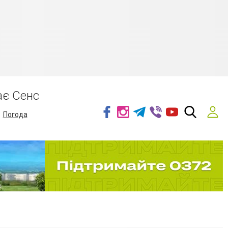
ає Сенс
Погода