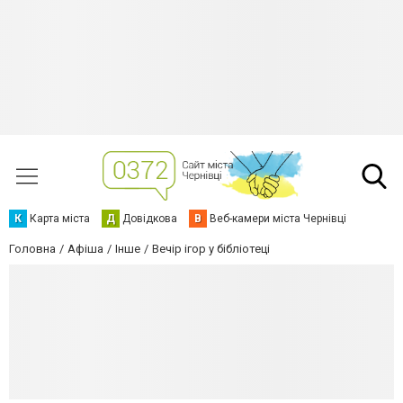
К
Карта міста
Д
Довідкова
В
Веб-камери міста Чернівці
Головна
Афіша
Інше
Вечір ігор у бібліотеці