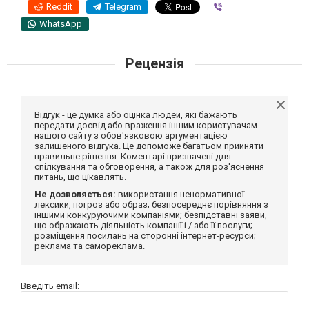
Reddit
Telegram
Viber
WhatsApp
Рецензія
Відгук - це думка або оцінка людей, які бажають
передати досвід або враження іншим користувачам
нашого сайту з обов'язковою аргументацією
залишеного відгука. Це допоможе багатьом прийняти
правильне рішення. Коментарі призначені для
спілкування та обговорення, а також для роз'яснення
питань, що цікавлять.
Не дозволяється:
використання ненормативної
лексики, погроз або образ; безпосереднє порівняння з
іншими конкуруючими компаніями; безпідставні заяви,
що ображають діяльність компанії і / або її послуги;
розміщення посилань на сторонні інтернет-ресурси;
реклама та самореклама.
Введіть email: