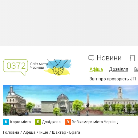
Новини
Афіша
Дозвілля
В
Звіт про прозорість JTI
К
Карта міста
Д
Довідкова
В
Веб-камери міста Чернівці
Головна
Афіша
Інше
Шахтар - Брага