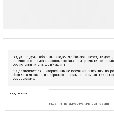
Відгук - це думка або оцінка людей, які бажають передати дос
залишеного відгука. Це допоможе багатьом прийняти правильне 
роз'яснення питань, що цікавлять.
Не дозволяється:
використання ненормативної лексики, погро
безпідставні заяви, що ображають діяльність компанії і / або її
самореклама.
Введіть email:
Ваш e-mail не відображатиметься на сайті