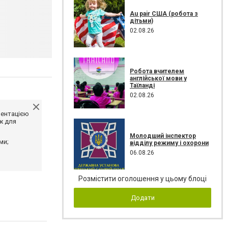
Au pair США (робота з
дітьми)
02.08.26
Робота вчителем
англійської мови у
Таїланді
02.08.26
ментацією
ж для
Молодший інспектор
ми;
відділу режиму і охорони
06.08.26
Розмістити оголошення у цьому блоці
Додати