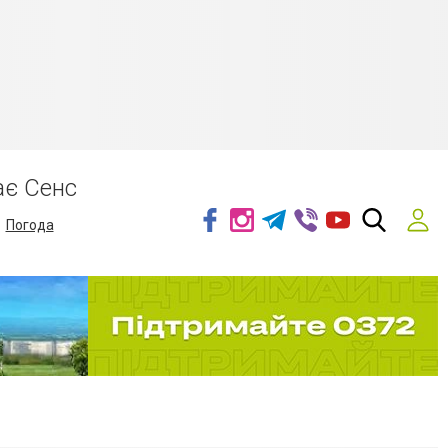
ає Сенс
Погода