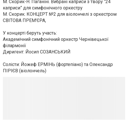
М. Скорик-Н. Паганіні. Вибрані каприси з твору “24
каприси” для симфонічного оркестру
М. Скорик. КОНЦЕРТ №2 для віолончелі з оркестром
СВІТОВА ПРЕМ’ЄРА,
У концерті беруть участь:
Академічний симфонічний оркестр Чернівецької
філармонії
Диригент: Йосип СОЗАНСЬКИЙ
Солісти: Йожеф ЕРМІНЬ (фортепіано) та Олександр
ПІРІЄВ (віолончель)