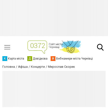
К
Карта міста
Д
Довідкова
В
Веб-камери міста Чернівці
Головна
Афіша
Концерти
Мирослав Скорик