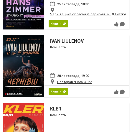
25 листопада, 18:30
Чернівецька обласна філармонія ім. Д.Гнатюка
Купити
IVAN LIULENOV
Концерты
20 листопада, 19:00
Ресторан "Flora Club"
Купити
KLER
Концерты