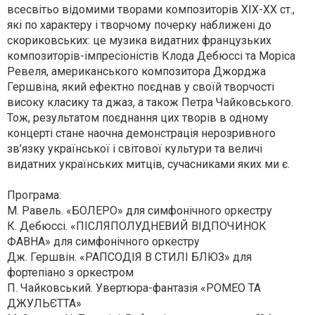
всесвітьо відомими творами композиторів ХІХ-ХХ ст.,
які по характеру і творчому почерку наближені до
скориковських: це музика видатних французьких
композиторів-імпресіоністів Клода Дебюссі та Моріса
Ревеля, американського композитора Джорджа
Гершвіна, який ефектно поєднав у своїй творчості
високу класику та джаз, а також Петра Чайковського.
Тож, результатом поєднання цих творів в одному
концерті стане наочна демонстрація нерозривного
зв’язку української і світової культури та величі
видатних українських митців, сучасниками яких ми є.
Програма:
М. Равель. «БОЛЕРО» для симфонічного оркестру
К. Дебюссі. «ПІСЛЯПОЛУДНЕВИЙ ВІДПОЧИНОК
ФАВНА» для симфонічного оркестру
Дж. Гершвін. «РАПСОДІЯ В СТИЛІ БЛЮЗ» для
фортепіано з оркестром
П. Чайковський. Увертюра-фантазія «РОМЕО ТА
ДЖУЛЬЄТТА»