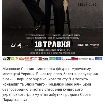
Мирослав Скорик - монолітна фігура в музичному
мистецтві України. Він автор опер, балетів, популярних
пісень - першого українського твісту "Не топчіть
конвалій" та блюз-танго «Намалюй мені ніч». Брав
безпосередню участь у створенні культового
українського фільму «Тіні забутих предків» Сергія
Параджанова.