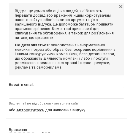
Відгук - це думка або оцінка людей, які бажають
передати досвід або враження іншим користувачам
нашого сайту з обов'язковою аргументацією
залишеного відгука. Це допоможе багатьом прийняти
правильне рішення. Коментарі призначені для
спілкування та обговорення, а також для роз'яснення
питань, що цікавлять.
Не дозволяється:
використання ненормативної
лексики, погроз або образ; безпосереднє порівняння з
іншими конкуруючими компаніями; безпідставні заяви,
що ображають діяльність компанії і / або її послуги;
розміщення посилань на сторонні інтернет-ресурси;
реклама та самореклама.
Введіть email:
Ваш e-mail не відображатиметься на сайті
або
Авторизуйтесь
для написання відгуку
Враження