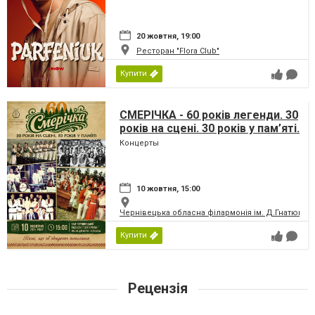
20 жовтня, 19:00
Ресторан "Flora Club"
Купити
СМЕРІЧКА - 60 років легенди. 30
років на сцені. 30 років у пам’яті.
Концерты
10 жовтня, 15:00
Чернівецька обласна філармонія ім. Д.Гнатюка
Купити
Рецензія