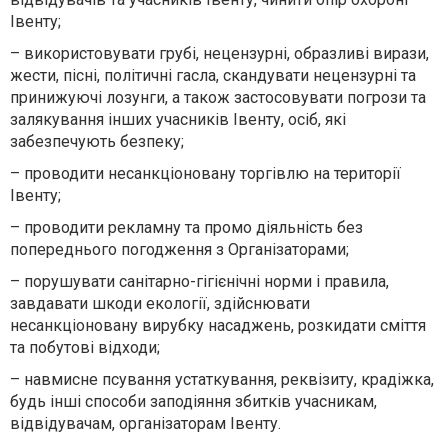
Івенту;
– використовувати грубі, нецензурні, образливі вирази,
жести, пісні, політичні гасла, скандувати нецензурні та
принижуючі лозунги, а також застосовувати погрози та
залякування інших учасників Івенту, осіб, які
забезпечують безпеку;
– проводити несанкціоновану торгівлю на території
Івенту;
– проводити рекламну та промо діяльність без
попереднього погодження з Організаторами;
– порушувати санітарно-гігієнічні норми і правила,
завдавати шкоди екології, здійснювати
несанкціоновану вирубку насаджень, розкидати сміття
та побутові відходи;
– навмисне псування устаткування, реквізиту, крадіжка,
будь інші способи заподіяння збитків учасникам,
відвідувачам, організаторам Івенту.