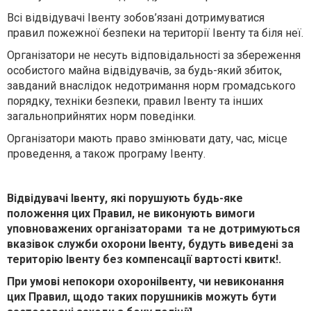
Всі відвідувачі Івенту зобов’язані дотримуватися
правил пожежної безпеки на території Івенту та біля неї.
Організатори не несуть відповідальності за збереження
особистого майна відвідувачів, за будь-який збиток,
завданий внаслідок недотримання норм громадського
порядку, техніки безпеки, правил Івенту та інших
загальноприйнятих норм поведінки.
Організатори мають право змінювати дату, час, місце
проведення, а також програму Івенту.
В
і
дв
і
дувач
і
І
венту, як
і
порушують будь-яке
положення цих Правил, не виконують вимоги
уповноважених орган
і
заторами та не дотримуються
вказ
і
вок служби охорони
І
венту, будуть виведен
і
за
територ
і
ю
І
венту без компенсац
ії
вартост
і
квитк!.
При умов
і
непокори охорон
і
І
венту, чи невиконання
цих Правил, щодо таких порушник
і
в можуть бути