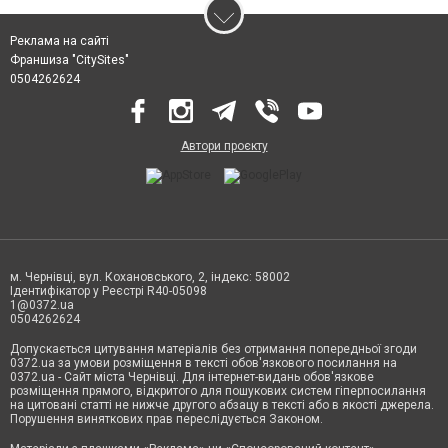
Реклама на сайті
Франшиза "CitySites"
0504262624
Автори проєкту
м. Чернівці, вул. Кохановського, 2, індекс: 58002
Ідентифікатор у Реєстрі R40-05098
1@0372.ua
0504262624
Допускається цитування матеріалів без отримання попередньої згоди
0372.ua за умови розміщення в тексті обов'язкового посилання на
0372.ua - Сайт міста Чернівці. Для інтернет-видань обов'язкове
розміщення прямого, відкритого для пошукових систем гіперпосилання
на цитовані статті не нижче другого абзацу в тексті або в якості джерела.
Порушення виняткових прав переслідується Законом.