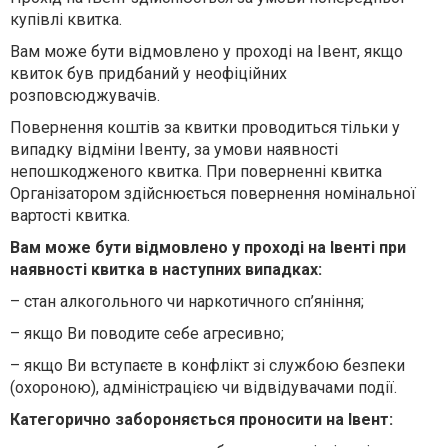
купівлі квитка.
Вам може бути відмовлено у проході на Івент, якщо
квиток був придбаний у неофіційних
розповсюджувачів.
Повернення коштів за квитки проводиться тільки у
випадку відміни Івенту, за умови наявності
непошкодженого квитка. При поверненні квитка
Організатором здійснюється повернення номінальної
вартості квитка.
Вам може бути в
і
дмовлено у проход
і
на
І
вент
і
при
наявност
і
квитка в наступних випадках:
– стан алкогольного чи наркотичного сп’яніння;
– якщо Ви поводите себе агресивно;
– якщо Ви вступаєте в конфлікт зі службою безпеки
(охороною), адміністрацією чи відвідувачами події.
Категорично забороня
є
ться проносити на
І
вент: