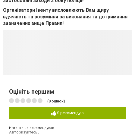
застосован
і
заходи з боку пол
і
ц
ії
!
Орган
і
затори
І
венту висловлюють Вам щиру
вдячн
і
сть та розум
і
ння за виконання та дотримання
зазначених вище Правил!
Оцініть першим
(
0
оцінок)
Я рекомендую
Ніхто ще не рекомендував
Авторизуйтесь
,