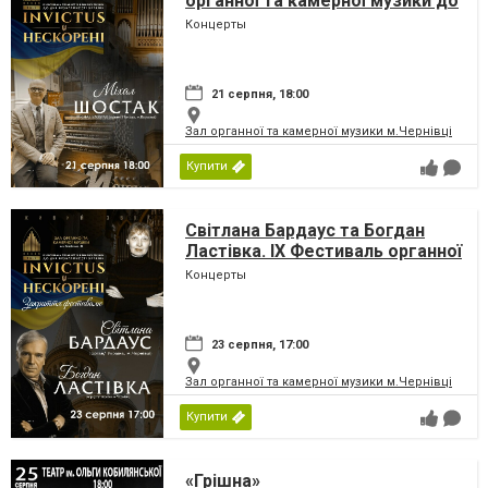
органної та камерної музики до
дня Незалежності України
Концерты
«INVICTUS/НЕСКОРЕНІ»
21 серпня, 18:00
Зал органної та камерної музики м.Чернівці
Купити
Світлана Бардаус та Богдан
Ластівка. IX Фестиваль органної
та камерної музики до дня
Концерты
Незалежності України
«INVICTUS/НЕСКОРЕНІ»
23 серпня, 17:00
Зал органної та камерної музики м.Чернівці
Купити
«Грішна»