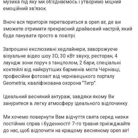
музика під яку ми об'єднаємось і утворимо міцний
емоційний зв'язок.
Вночі вся територія перетвориться в open air, де ви
зможете отримати прекрасний драйвовий настрій, який
буде панувати просто в повітрі.
Запрошені екслюзивні хедлайнери, заворожуєче
візуальне відео шоу 3D, 30 кВт звуку, ресторан, 4
лаундж зони поруч з танцполом, 2 бари, спеціальні
коктейлі від найкрутіших барменів міста Чернівці,
професійни фотозвіт від чернівецького порталу
Geometria, кваліфікована охорона "Тигр".
Ідеальний весняний антураж, завдяки якому Ви
зануритеся в легку атмосферу ідеального відпочинку.
Ми хочемо повернути Вам відчуття свята серед низки
постійних справ і буденності! 7-го травня приїжджайте
до нас, щоб відпочити на кращому весняному open air!