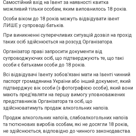
Самостійний вхід на Івент за наявності квитка
можливий тільки особам, яким виповнилось 18 років.
Особи віком до 18 років можуть відвідувати івент
ЛИШЕ у супроводі батьків.
При виникненні суперечливих ситуацій дозвіл на прохід
таких осіб здійснюється на розсуд Організатора.
Організатор праві запросити документи від
супроводжуючих осіб, що підтверджують те, що такі
особи є батьками особи до 18 років.
Всі відвідувачі Івенту зобов’язані мати на Івенті чинний
паспорт громадянина України або інший документ, який
підтверджує вік особи (з фотографією особи), який вони
мають пред’являти на першу вимогу уповноважених
представників Організатора та осіб, що
здійснюватимуть продаж алкогольних напоїв.
Продаж алкогольних напоїв, слабоалкогольних напоїв
та тютюнових виробів особам, які не досягли 18 років,
не здійснюється, відповідно до чинного законодавства.