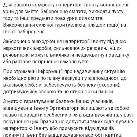
Для вашого комфорту на території Івенту встановлені
урни для сміття. Заборонено смітити, викидати пусту
тару та інші предмети повз урни для сміття.
Використання скляної тари (келихів, пляшок тощо) на
Івенті заборонено.
Заборонено знаходження на території Івенту під дією
наркотичних виробів, сильнодіючих речовин, інших
речовин,які можуть викликати неадекватну поведінку
або раптове погіршення самопочуття.
При отриманні інформації про надзвичайну ситуацію
необхідно діяти по плану евакуації у відповідності до
вказівок осіб, які забезпечують безпеку (охорони),
дотримуючись спокою та не створюючи паніки.
З метою гарантування безпеки інших учасників
відвідувачів Івенту Організатори залишають за собою
право проводити особистий огляд відвідувачів та, у разі
порушення цих Правил, не допустити таких відвідувачів
на територію Івенту або примусити відвідувачів
покинути Івент без відшкодування вартості квитка.