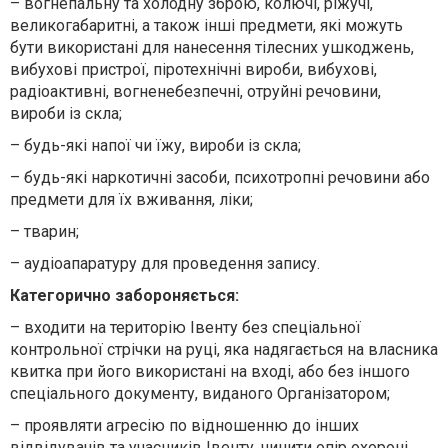
– вогнепальну та холодну зброю, колючі, ріжучі,
великогабаритні, а також інші предмети, які можуть
бути використані для нанесення тілесних ушкоджень,
вибухові пристрої, піротехнічні вироби, вибухові,
радіоактивні, вогненебезпечні, отруйні речовини,
вироби із скла;
– будь-які напої чи їжу, вироби із скла;
– будь-які наркотичні засоби, психотропні речовини або
предмети для їх вживання, ліки;
– тварин;
– аудіоапаратуру для проведення запису.
Категорично забороня
є
ться:
– входити на територію Івенту без спеціальної
контрольної стрічки на руці, яка надягається на власника
квитка при його використані на вході, або без іншого
спеціального документу, виданого Організатором;
– проявляти агресію по відношенню до інших
відвідувачів та учасників Івенту, чинити опір охороні