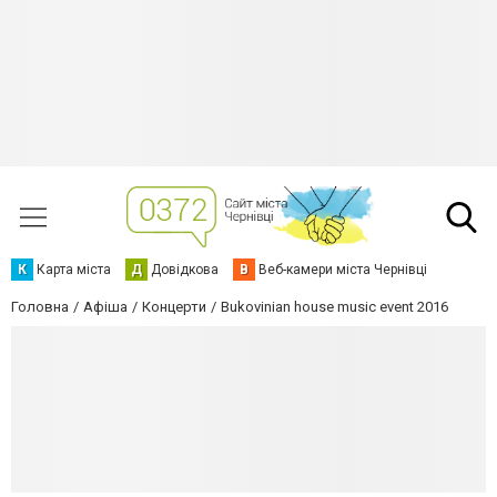
К
Карта міста
Д
Довідкова
В
Веб-камери міста Чернівці
Головна
Афіша
Концерти
Bukovinian house music event 2016