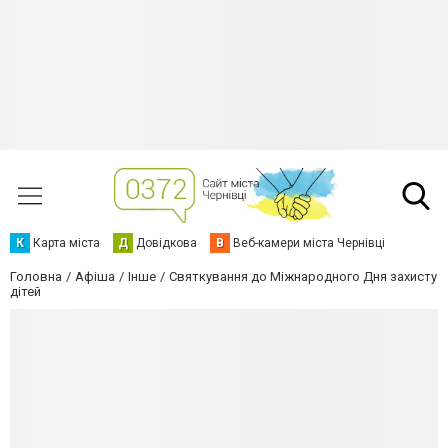
К
Карта міста
Д
Довідкова
В
Веб-камери міста Чернівці
Головна
Афіша
Інше
Святкування до Міжнародного Дня захисту
дітей