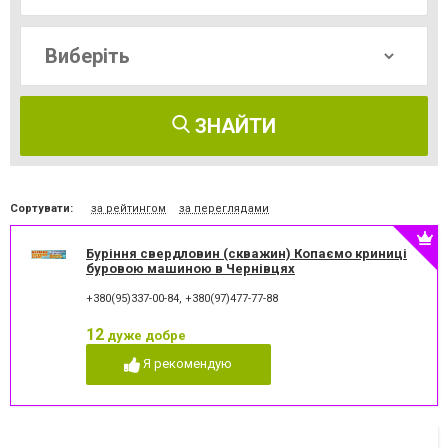
ЗНАЙТИ
Сортувати:
за рейтингом
за переглядами
Буріння свердловин (скважин) Копаємо криниці
буровою машиною в Чернівцях
+380(95)337-00-84
,
+380(97)477-77-88
12
дуже добре
Я рекомендую