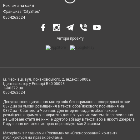
Реклама на сайті
Франшиза "CitySites"
0504262624
Автори проєкту
м. Чернівці, вул. Кохановського, 2, індекс: 58002
Ідентифікатор у Реєстрі R40-05098
1@0372.ua
0504262624
Допускається цитування матеріалів без отримання попередньої згоди
0372.ua за умови розміщення в тексті обов'язкового посилання на
0372.ua - Сайт міста Чернівці. Для інтернет-видань обов'язкове
розміщення прямого, відкритого для пошукових систем гіперпосилання
на цитовані статті не нижче другого абзацу в тексті або в якості джерела.
Порушення виняткових прав переслідується Законом.
Матеріали з плашками «Реклама» чи «Спонсорований контент»
публікуються на правах реклами.