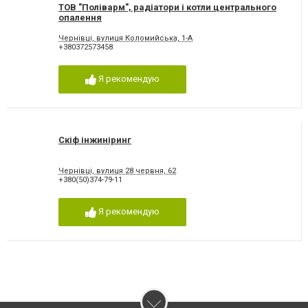
ТОВ "Поліварм", радіатори і котли центрального
опалення
Чернівці, вулиця Коломийська, 1-А
+380372573458
Я рекомендую
Скіф інжиніринг
Чернівці, вулиця 28 червня, 62
+380(50)374-79-11
Я рекомендую