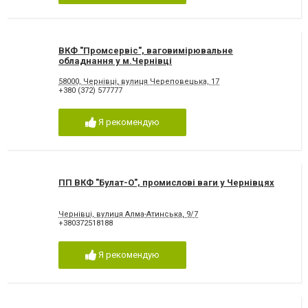
ВКФ "Промсервіс", ваговимірювальне
обладнання у м.Чернівці
58000, Чернівці, вулиця Череповецька, 17
+380 (372) 577777
Я рекомендую
ПП ВКФ "Булат-О", промислові ваги у Чернівцях
Чернівці, вулиця Алма-Атинська, 9/7
+380372518188
Я рекомендую