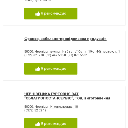
+380(37)290-56-05
Я рекомендую
Франко, кабельно-провідникова продукція
58000, Чернівці, вулиця Небесної Сотні, 19-в, 4-й поверх, к. 13
(372) 901 270
,
(50) 442 53 58
,
(97) 870 55 31
Я рекомендую
ЧЕРНІВЕЦЬКА ГУРТОВНЯ ВАТ
”ОБЛАГРОПОСТАЧСЕРВІС”, ТОВ, виготовлення
металевих виробів
58000, Чернівці, Нікопольська, 18
(0372) 52 32 19
Я рекомендую