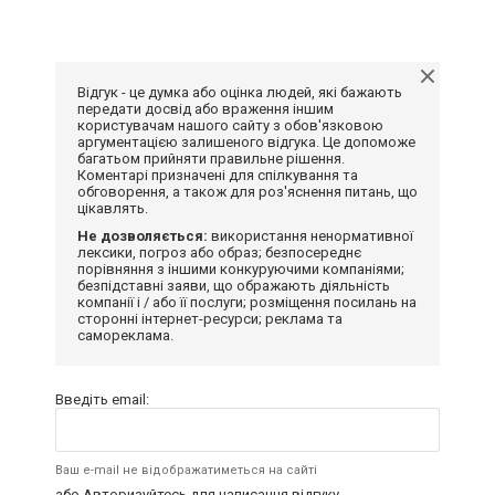
Відгук - це думка або оцінка людей, які бажають
передати досвід або враження іншим
користувачам нашого сайту з обов'язковою
аргументацією залишеного відгука. Це допоможе
багатьом прийняти правильне рішення.
Коментарі призначені для спілкування та
обговорення, а також для роз'яснення питань, що
цікавлять.
Не дозволяється:
використання ненормативної
лексики, погроз або образ; безпосереднє
порівняння з іншими конкуруючими компаніями;
безпідставні заяви, що ображають діяльність
компанії і / або її послуги; розміщення посилань на
сторонні інтернет-ресурси; реклама та
самореклама.
Введіть email:
Ваш e-mail не відображатиметься на сайті
або
Авторизуйтесь
для написання відгуку