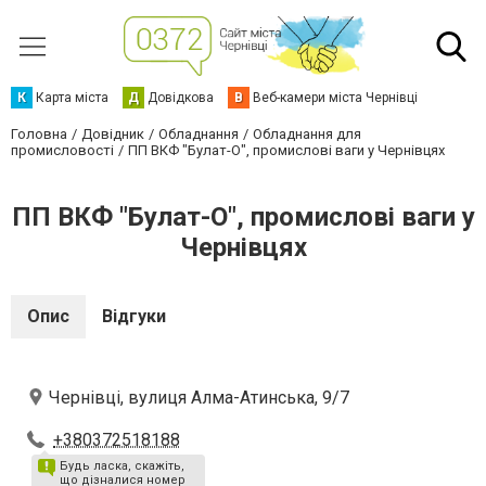
К
Карта міста
Д
Довідкова
В
Веб-камери міста Чернівці
Головна
Довідник
Обладнання
Обладнання для
промисловості
ПП ВКФ "Булат-О", промислові ваги у Чернівцях
ПП ВКФ "Булат-О", промислові ваги у
Чернівцях
Опис
Відгуки
Чернівці, вулиця Алма-Атинська, 9/7
+380372518188
Будь ласка, скажіть,
що дізналися номер