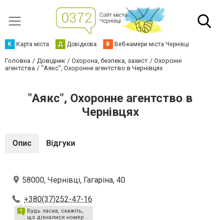
К
Карта міста
Д
Довідкова
В
Веб-камери міста Чернівці
Головна
Довідник
Охорона, безпека, захист
Охоронні
агентства
"Аякс", Охоронне агентство в Чернівцях
"Аякс", Охоронне агентство в
Чернівцях
Опис
Відгуки
58000, Чернівці, Гагаріна, 40
+380(37)252-47-16
Будь ласка, скажіть,
що дізналися номер