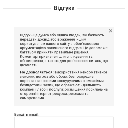
Відгуки
Відгук - це думка або оцінка людей, які бажають
передати досвід або враження іншим
користувачам нашого сайту з обов'язковою
аргументацією залишеного відгука. Це допоможе
багатьом прийняти правильне рішення.
Коментарі призначені для спілкування та
обговорення, а також для роз'яснення питань, що
цікавлять.
Не дозволяється:
використання ненормативної
лексики, погроз або образ; безпосереднє
порівняння з іншими конкуруючими компаніями;
безпідставні заяви, що ображають діяльність
компанії і / або її послуги; розміщення посилань на
сторонні інтернет-ресурси; реклама та
самореклама.
Введіть email: