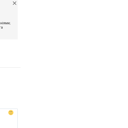
ніями;
та