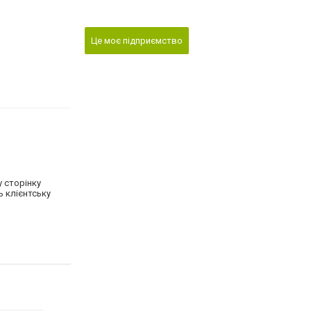
Це моє підприємство
 сторінку
ь клієнтську