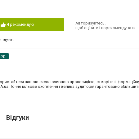
Авторизуйтесь
,
Я рекомендую
щоб оцінити і порекомендувати
ендують
App
 Скористайтеся нашою ексклюзивною пропозицією, створіть інформаційну
A.ua. Точне цільове охоплення і велика аудиторія гарантовано збільшит
Відгуки