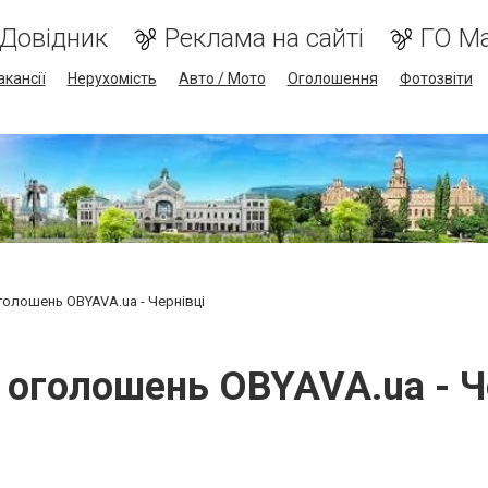
Довідник
Реклама на сайті
ГО М
акансії
Нерухомість
Авто / Мото
Оголошення
Фотозвіти
олошень OBYAVA.ua - Чернівці
оголошень OBYAVA.ua - Ч