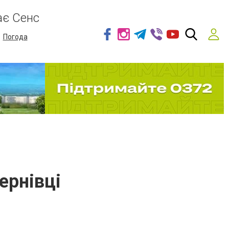
ає Сенс
Погода
ернівці