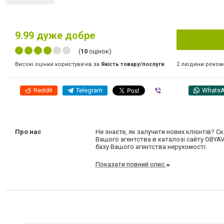
9.99
дуже добре
(
10
оцінок)
2 людини реком
Високі оцінки користувачів за
Якість товару/послуги
Reddit
Telegram
Viber
Whats
Про нас
Не знаєте, як залучити нових клієнтів?
Вашого агентства в каталозі сайту OBYAV
базу Вашого агентства нерухомості.
Показати повний опис