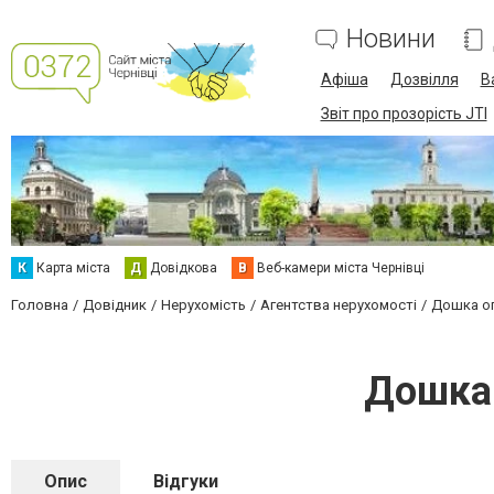
Новини
Афіша
Дозвілля
В
Звіт про прозорість JTI
К
Карта міста
Д
Довідкова
В
Веб-камери міста Чернівці
Головна
Довідник
Нерухомість
Агентства нерухомості
Дошка ог
Дошка 
Опис
Відгуки