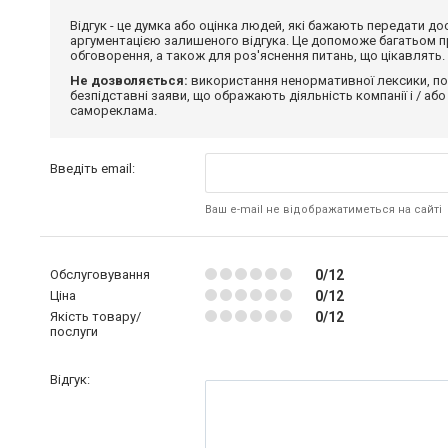
Відгук - це думка або оцінка людей, які бажають передати 
аргументацією залишеного відгука. Це допоможе багатьом пр
обговорення, а також для роз'яснення питань, що цікавлять.
Не дозволяється:
використання ненормативної лексики, по
безпідставні заяви, що ображають діяльність компанії і / або
самореклама.
Введіть email:
Ваш e-mail не відображатиметься на сайті
Обслуговування
0/12
Ціна
0/12
Якість товару/
0/12
послуги
Відгук: