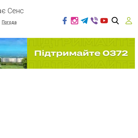
ає Сенс
Погода