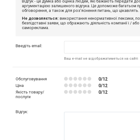
Відгук - це думка або оцінка людей, які бажають передати 
аргументацією залишеного відгука. Це допоможе багатьом пр
обговорення, а також для роз'яснення питань, що цікавлять.
Не дозволяється:
використання ненормативної лексики, по
безпідставні заяви, що ображають діяльність компанії і / або
самореклама.
Введіть email:
Ваш e-mail не відображатиметься на сайті
Обслуговування
0/12
Ціна
0/12
Якість товару/
0/12
послуги
Відгук: