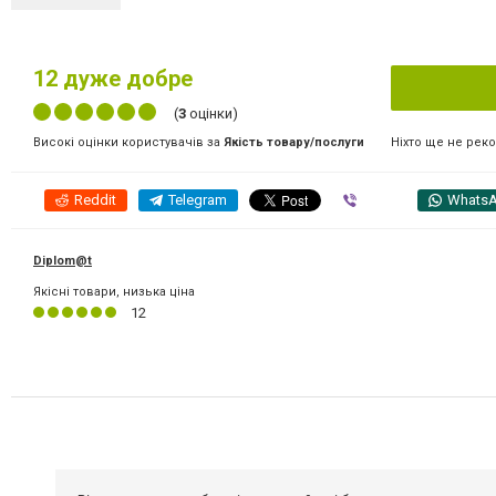
12
дуже добре
(
3
оцінки)
Ніхто ще не рек
Високі оцінки користувачів за
Якість товару/послуги
Reddit
Telegram
Viber
Whats
Diplom@t
Якісні товари, низька ціна
12