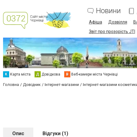
Новини
Афіша
Дозвілля
В
Звіт про прозорість JTI
К
Карта міста
Д
Довідкова
В
Веб-камери міста Чернівці
Головна
Довідник
Інтернет-магазини
Інтернет-магазини косметик
Опис
Відгуки (1)