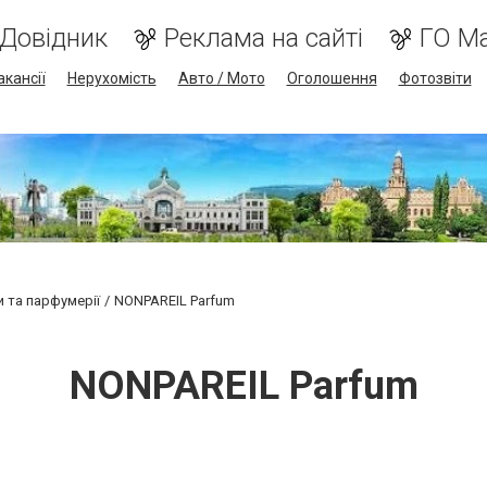
Довідник
Реклама на сайті
ГО М
акансії
Нерухомість
Авто / Мото
Оголошення
Фотозвіти
и та парфумерії
NONPAREIL Parfum
NONPAREIL Parfum