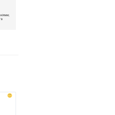
ніями;
та