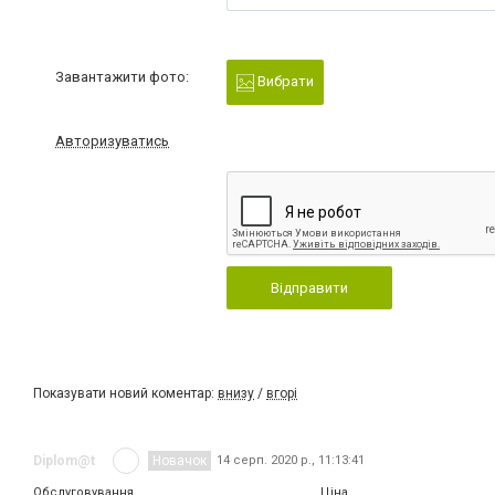
Завантажити фото:
Вибрати
Авторизуватись
Відправити
Показувати новий коментар:
внизу
/
вгорі
Diplom@t
Новачок
14 серп. 2020 р., 11:13:41
Обслуговування
Ціна