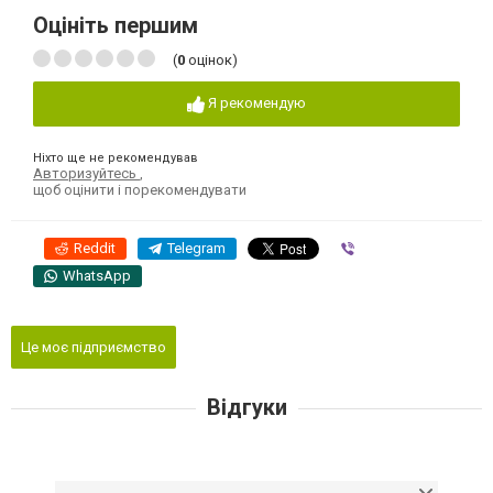
Оцініть першим
(
0
оцінок)
Я рекомендую
Ніхто ще не рекомендував
Авторизуйтесь
,
щоб оцінити і порекомендувати
Reddit
Telegram
Viber
WhatsApp
Це моє підприємство
Відгуки