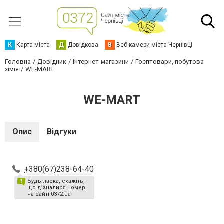
К
Карта міста
Д
Довідкова
В
Веб-камери міста Чернівці
Головна
Довідник
Інтернет-магазини
Госптовари, побутова
хімія
WE-MART
WE-MART
Опис
Відгуки
+380(67)238-64-40
Будь ласка, скажіть,
що дізналися номер
на сайті 0372.ua