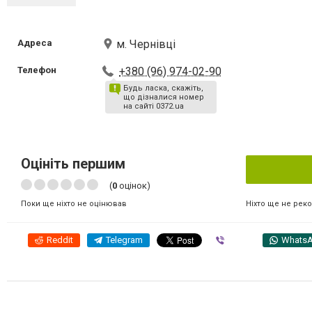
Адреса
м. Чернівці
Телефон
+380 (96) 974-02-90
Будь ласка, скажіть,
що дізналися номер
на сайті 0372.ua
Оцініть першим
(
0
оцінок)
Ніхто ще не рек
Поки ще ніхто не оцінював
Reddit
Telegram
Viber
Whats