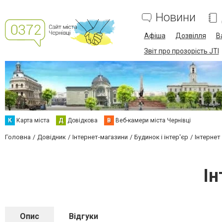
Новини
Афіша
Дозвілля
В
Звіт про прозорість JTI
К
Карта міста
Д
Довідкова
В
Веб-камери міста Чернівці
Головна
Довідник
Інтернет-магазини
Будинок і інтер'єр
Інтернет
Ін
Опис
Відгуки