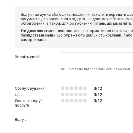
Відгук - це думка або оцінка людей, які бажають передати 
аргументацією залишеного відгука. Це допоможе багатьом пр
обговорення, а також для роз'яснення питань, що цікавлять.
Не дозволяється:
використання ненормативної лексики, по
безпідставні заяви, що ображають діяльність компанії і / або
самореклама.
Введіть email:
Ваш e-mail не відображатиметься на сайті
Обслуговування
0/12
Ціна
0/12
Якість товару/
0/12
послуги
Відгук: