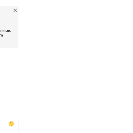
ніями;
та