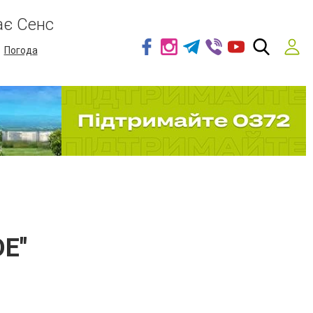
ає Сенс
Погода
DE"