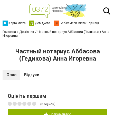
К
Карта міста
Д
Довідкова
В
Веб-камери міста Чернівці
Головна
Довідник
Частный нотариус Аббасова (Гедикова) Анна
Игоревна
Частный нотариус Аббасова
(Гедикова) Анна Игоревна
Опис
Відгуки
Оцініть першим
(
0
оцінок)
Я рекомендую