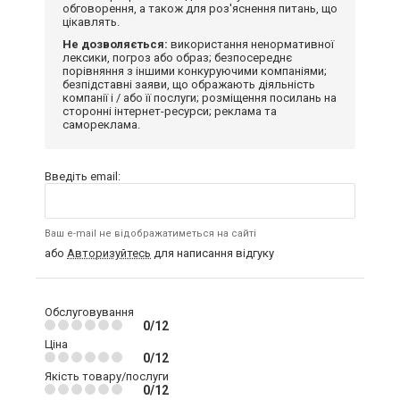
обговорення, а також для роз'яснення питань, що
цікавлять.
Не дозволяється:
використання ненормативної
лексики, погроз або образ; безпосереднє
порівняння з іншими конкуруючими компаніями;
безпідставні заяви, що ображають діяльність
компанії і / або її послуги; розміщення посилань на
сторонні інтернет-ресурси; реклама та
самореклама.
Введіть email:
Ваш e-mail не відображатиметься на сайті
або
Авторизуйтесь
для написання відгуку
Обслуговування
0/12
Ціна
0/12
Якість товару/послуги
0/12