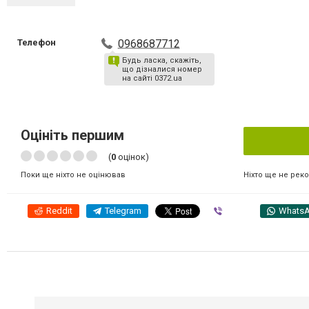
Телефон
0968687712
Будь ласка, скажіть,
що дізналися номер
на сайті 0372.ua
Оцініть першим
(
0
оцінок)
Ніхто ще не рек
Поки ще ніхто не оцінював
Reddit
Telegram
Viber
Whats