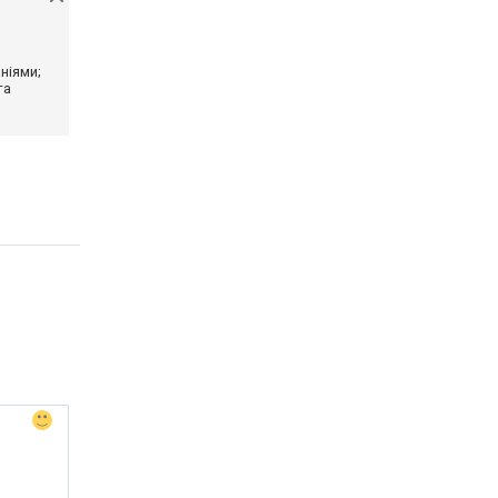
ніями;
та