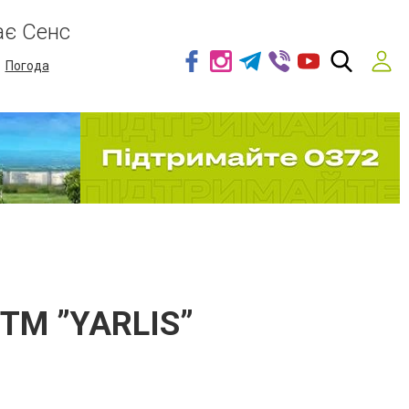
ає Сенс
Погода
 ТМ ”YARLIS”