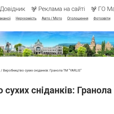
Довідник
Реклама на сайті
ГО М
акансії
Нерухомість
Авто / Мото
Оголошення
Фотозвіти
Виробництво сухих сніданків: Гранола ТМ ”YARLIS”
 сухих сніданків: Гранола