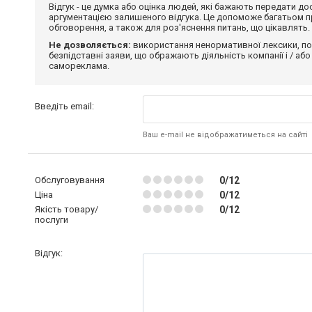
Відгук - це думка або оцінка людей, які бажають передати 
аргументацією залишеного відгука. Це допоможе багатьом пр
обговорення, а також для роз'яснення питань, що цікавлять.
Не дозволяється:
використання ненормативної лексики, по
безпідставні заяви, що ображають діяльність компанії і / або
самореклама.
Введіть email:
Ваш e-mail не відображатиметься на сайті
Обслуговування
0/12
Ціна
0/12
Якість товару/
0/12
послуги
Відгук: