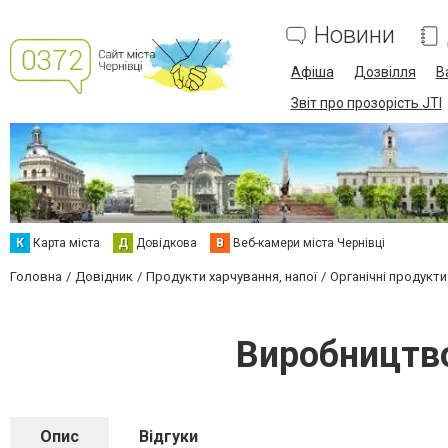
Новини
Афіша
Дозвілля
В
Звіт про прозорість JTI
К
Карта міста
Д
Довідкова
В
Веб-камери міста Чернівці
Головна
Довідник
Продукти харчування, напої
Органічні продукти
Виробництво
Опис
Відгуки