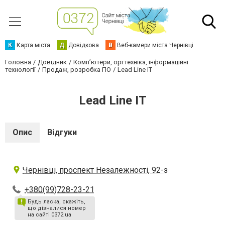
К
Карта міста
Д
Довідкова
В
Веб-камери міста Чернівці
Головна
Довідник
Комп’ютери, оргтехніка, інформаційні
технології
Продаж, розробка ПО
Lead Line IT
Lead Line IT
Опис
Відгуки
Чернівці, проспект Незалежності, 92-з
+380(99)728-23-21
Будь ласка, скажіть,
що дізналися номер
на сайті 0372.ua