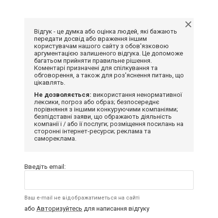
Відгук - це думка або оцінка людей, які бажають
передати досвід або враження іншим
користувачам нашого сайту з обов'язковою
аргументацією залишеного відгука. Це допоможе
багатьом прийняти правильне рішення.
Коментарі призначені для спілкування та
обговорення, а також для роз'яснення питань, що
цікавлять.
Не дозволяється:
використання ненормативної
лексики, погроз або образ; безпосереднє
порівняння з іншими конкуруючими компаніями;
безпідставні заяви, що ображають діяльність
компанії і / або її послуги; розміщення посилань на
сторонні інтернет-ресурси; реклама та
самореклама.
Введіть email:
Ваш e-mail не відображатиметься на сайті
або
Авторизуйтесь
для написання відгуку