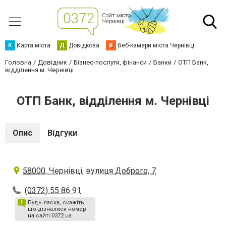
К
Карта міста
Д
Довідкова
В
Веб-камери міста Чернівці
Головна
Довідник
Бізнес-послуги, фінанси
Банки
ОТП Банк,
відділення м. Чернівці
ОТП Банк, відділення м. Чернівці
Опис
Відгуки
58000, Чернівці, вулиця Доброго, 7
(0372) 55 86 91
Будь ласка, скажіть,
що дізналися номер
на сайті 0372.ua