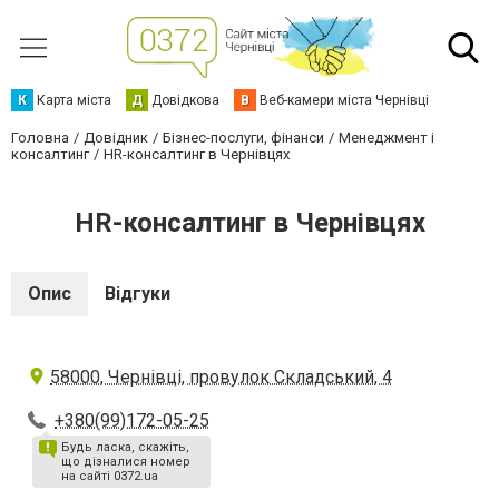
К
Карта міста
Д
Довідкова
В
Веб-камери міста Чернівці
Головна
Довідник
Бізнес-послуги, фінанси
Менеджмент і
консалтинг
HR-консалтинг в Чернівцях
HR-консалтинг в Чернівцях
Опис
Відгуки
58000, Чернівці, провулок Складський, 4
+380(99)172-05-25
Будь ласка, скажіть,
що дізналися номер
на сайті 0372.ua