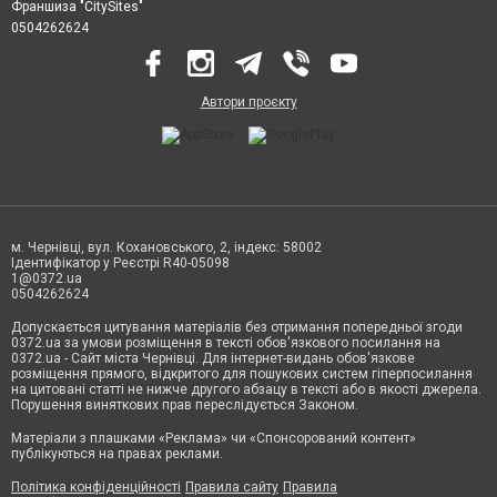
Франшиза "CitySites"
0504262624
Автори проєкту
м. Чернівці, вул. Кохановського, 2, індекс: 58002
Ідентифікатор у Реєстрі R40-05098
1@0372.ua
0504262624
Допускається цитування матеріалів без отримання попередньої згоди
0372.ua за умови розміщення в тексті обов'язкового посилання на
0372.ua - Сайт міста Чернівці. Для інтернет-видань обов'язкове
розміщення прямого, відкритого для пошукових систем гіперпосилання
на цитовані статті не нижче другого абзацу в тексті або в якості джерела.
Порушення виняткових прав переслідується Законом.
Матеріали з плашками «Реклама» чи «Спонсорований контент»
публікуються на правах реклами.
Політика конфіденційності
Правила сайту
Правила