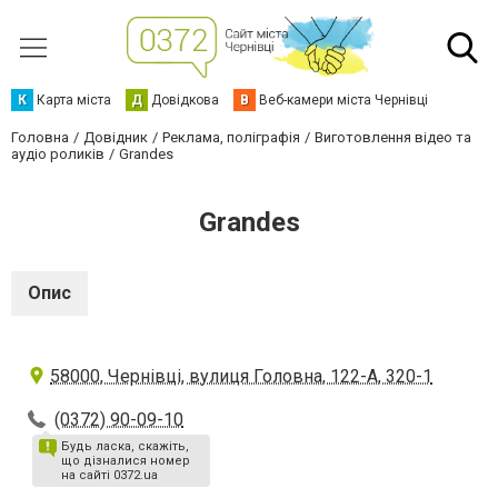
К
Карта міста
Д
Довідкова
В
Веб-камери міста Чернівці
Головна
Довідник
Реклама, поліграфія
Виготовлення відео та
аудіо роликів
Grandes
Grandes
Опис
58000, Чернівці, вулиця Головна, 122-А, 320-1
(0372) 90-09-10
Будь ласка, скажіть,
що дізналися номер
на сайті 0372.ua