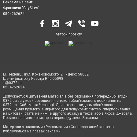
Реклама на сайті
Франшиза "CitySites"
0504262624
Автори проєкту
м. Чернівці, вул. Кохановського, 2, індекс: 58002
Ідентифікатор у Реєстрі R40-05098
1@0372.ua
0504262624
Допускається цитування матеріалів без отримання попередньої згоди
0372.ua за умови розміщення в тексті обов'язкового посилання на
0372.ua - Сайт міста Чернівці. Для інтернет-видань обов'язкове
розміщення прямого, відкритого для пошукових систем гіперпосилання
на цитовані статті не нижче другого абзацу в тексті або в якості джерела.
Порушення виняткових прав переслідується Законом.
Матеріали з плашками «Реклама» чи «Спонсорований контент»
публікуються на правах реклами.