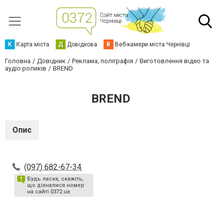
К
Карта міста
Д
Довідкова
В
Веб-камери міста Чернівці
Головна
Довідник
Реклама, поліграфія
Виготовлення відео та
аудіо роликів
BREND
BREND
Опис
(097) 682-67-34
Будь ласка, скажіть,
що дізналися номер
на сайті 0372.ua