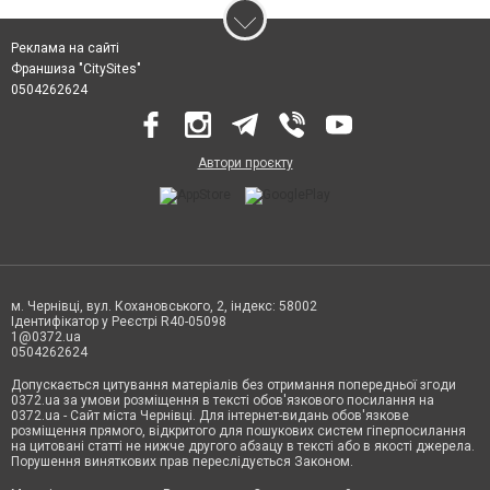
Реклама на сайті
Франшиза "CitySites"
0504262624
Автори проєкту
м. Чернівці, вул. Кохановського, 2, індекс: 58002
Ідентифікатор у Реєстрі R40-05098
1@0372.ua
0504262624
Допускається цитування матеріалів без отримання попередньої згоди
0372.ua за умови розміщення в тексті обов'язкового посилання на
0372.ua - Сайт міста Чернівці. Для інтернет-видань обов'язкове
розміщення прямого, відкритого для пошукових систем гіперпосилання
на цитовані статті не нижче другого абзацу в тексті або в якості джерела.
Порушення виняткових прав переслідується Законом.