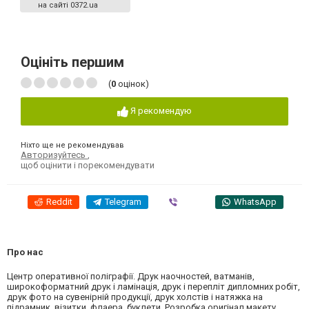
на сайті 0372.ua
Оцініть першим
(
0
оцінок)
Я рекомендую
Ніхто ще не рекомендував
Авторизуйтесь
,
щоб оцінити і порекомендувати
Reddit
Telegram
Viber
WhatsApp
Про нас
Центр оперативної поліграфії. Друк наочностей, ватманів,
широкоформатний друк і ламінація, друк і перепліт дипломних робіт,
друк фото на сувенірній продукції, друк холстів і натяжка на
підрамник, візитки, флаера, буклети. Розробка оригінал макету,