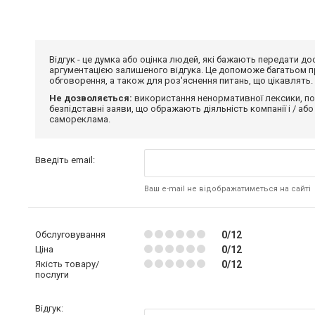
Відгук - це думка або оцінка людей, які бажають передати 
аргументацією залишеного відгука. Це допоможе багатьом пр
обговорення, а також для роз'яснення питань, що цікавлять.
Не дозволяється:
використання ненормативної лексики, по
безпідставні заяви, що ображають діяльність компанії і / або
самореклама.
Введіть email:
Ваш e-mail не відображатиметься на сайті
Обслуговування
0/12
Ціна
0/12
Якість товару/
0/12
послуги
Відгук: