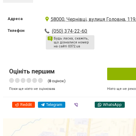
Адреса
58000, Чернівці, вулиця Головна, 119
Телефон
(050) 374-22-60
Будь ласка, скажіть,
що дізналися номер
на сайті 0372.ua
Оцініть першим
(
0
оцінок)
Ніхто ще не рек
Поки ще ніхто не оцінював
Reddit
Telegram
Viber
WhatsApp