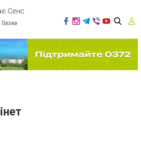
ає Сенс
Погода
інет