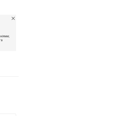
ніями;
та