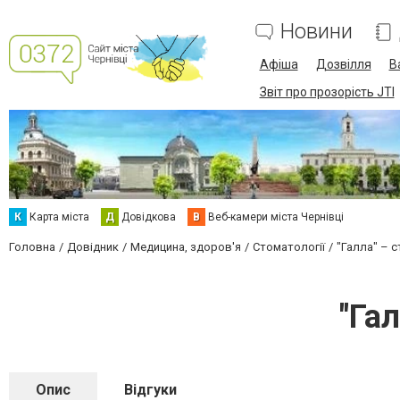
Новини
Афіша
Дозвілля
В
Звіт про прозорість JTI
К
Карта міста
Д
Довідкова
В
Веб-камери міста Чернівці
Головна
Довідник
Медицина, здоров'я
Стоматології
"Галла" – 
"Га
Опис
Відгуки