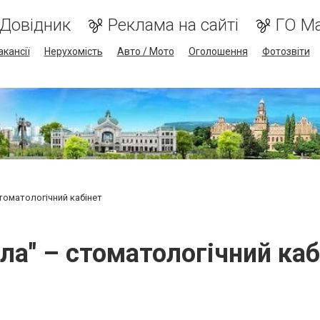
Довідник
Реклама на сайті
ГО М
акансії
Нерухомість
Авто / Мото
Оголошення
Фотозвіти
стоматологічний кабінет
лла" – стоматологічний каб