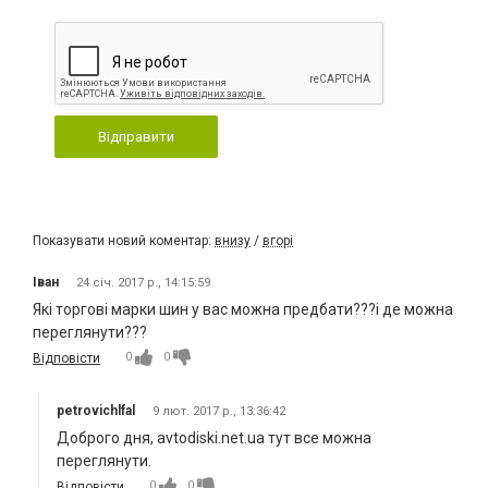
Відправити
Показувати новий коментар:
внизу
/
вгорі
Іван
24 січ. 2017 р., 14:15:59
Які торгові марки шин у вас можна предбати???і де можна
переглянути???
0
0
Відповісти
petrovichlfal
9 лют. 2017 р., 13:36:42
Доброго дня, avtodiski.net.ua тут все можна
переглянути.
0
0
Відповісти