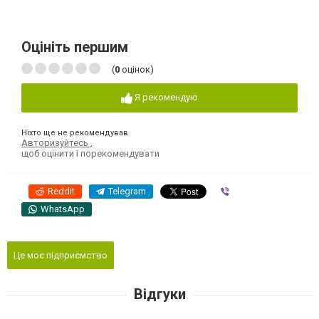
Оцініть першим
(
0
оцінок)
Я рекомендую
Ніхто ще не рекомендував
Авторизуйтесь
,
щоб оцінити і порекомендувати
Reddit
Telegram
Viber
WhatsApp
Це моє підприємство
Відгуки