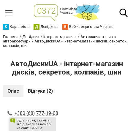
К
Карта міста
Д
Довідкова
В
Веб-камери міста Чернівці
Головна
Довідник
Інтернет-магазини
Автозапчастини та
автоаксесуари
АвтоДискиUA - iнтернет-магазин дискiв, секреток,
колпакiв, шин
АвтоДискиUA - iнтернет-магазин
дискiв, секреток, колпакiв, шин
Опис
Відгуки (2)
+380 (68) 777-19-08
Будь ласка, скажіть,
що дізналися номер
на сайті 0372.ua