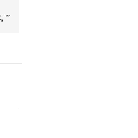
ніями;
та