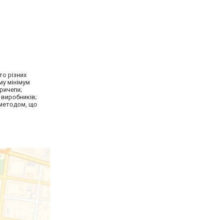
то різних
му мінімум
причепи;
 виробників;
 методом, що