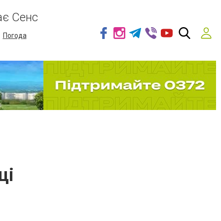
ає Сенс
Погода
ці