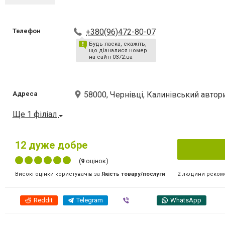
Телефон
+380(96)472-80-07
Будь ласка, скажіть,
що дізналися номер
на сайті 0372.ua
Адреса
58000, Чернівці, Калинівський автор
Ще 1 філіал
12
дуже добре
(
9
оцінок)
2 людини реком
Високі оцінки користувачів за
Якість товару/послуги
Reddit
Telegram
Viber
WhatsApp