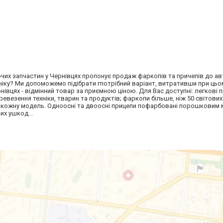
чих запчастин у Чернівцях пропонує продаж фаркопів та причепів до ав
ніку? Ми допоможемо підібрати гпотрібний варіант, витративши при цьо
нівцях - відмінний товар за приємною ціною. Для Вас доступні: легкові 
ревезення техніки, тварин та продуктів; фаркопи більше, ніж 50 світових
д кожну модель. Одноосні та двоосні прицепи пофарбовані порошковим
их ушкод...