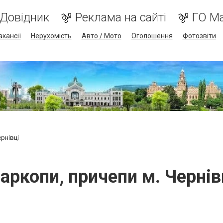
Довідник
Реклама на сайті
ГО М
акансії
Нерухомість
Авто / Мото
Оголошення
Фотозвіти
рнівці
аркопи, причепи м. Чернів