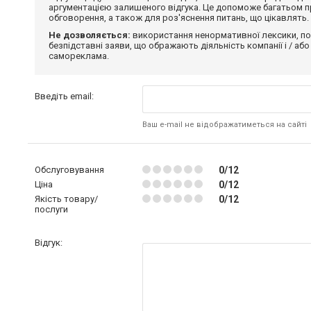
аргументацією залишеного відгука. Це допоможе багатьом пр
обговорення, а також для роз'яснення питань, що цікавлять.
Не дозволяється:
використання ненормативної лексики, по
безпідставні заяви, що ображають діяльність компанії і / або
самореклама.
Введіть email:
Ваш e-mail не відображатиметься на сайті
Обслуговування
0/12
Ціна
0/12
Якість товару/
0/12
послуги
Відгук: