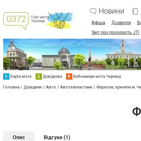
Новини
Афіша
Дозвілля
В
Звіт про прозорість JTI
К
Карта міста
Д
Довідкова
В
Веб-камери міста Чернівці
Головна
Довідник
Авто
Автозапчастини
Фаркопи, причепи м. Че
Ф
Опис
Відгуки (1)