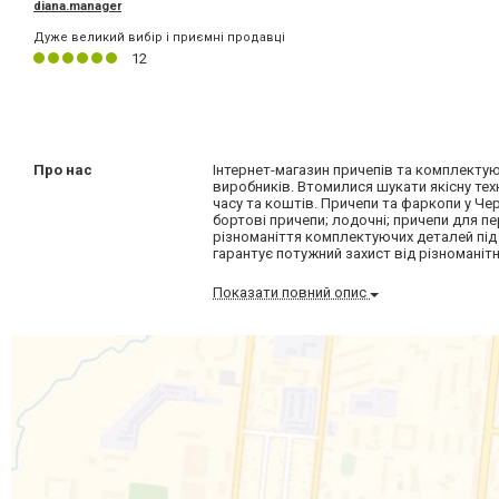
diana.manager
Дуже великий вибір і приємні продавці
12
Про нас
Інтернет-магазин причепів та комплектую
виробників. Втомилися шукати якісну тех
часу та коштів. Причепи та фаркопи у Чер
бортові причепи; лодочні; причепи для пе
різноманіття комплектуючих деталей пі
гарантує потужний захист від різноманітн
Показати повний опис