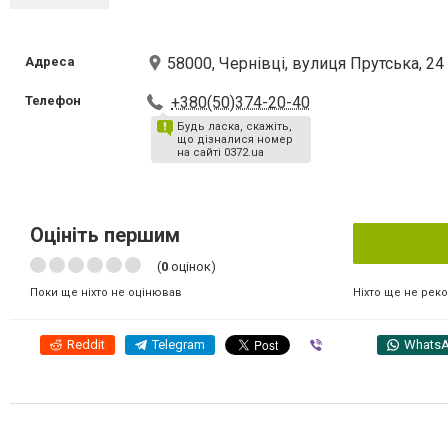
Адреса
58000, Чернівці, вулиця Прутська, 24
Телефон
+380(50)374-20-40
Будь ласка, скажіть,
що дізналися номер
на сайті 0372.ua
Оцініть першим
(
0
оцінок)
Ніхто ще не рек
Поки ще ніхто не оцінював
Reddit
Telegram
Viber
Whats