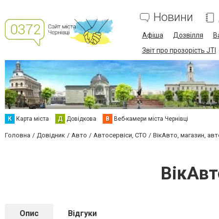
Новини
Афіша
Дозвілля
В
Звіт про прозорість JTI
К
Карта міста
Д
Довідкова
В
Веб-камери міста Чернівці
Головна
Довідник
Авто
Автосервіси, СТО
ВікАвто, магазин, авт
ВікАвт
Опис
Відгуки