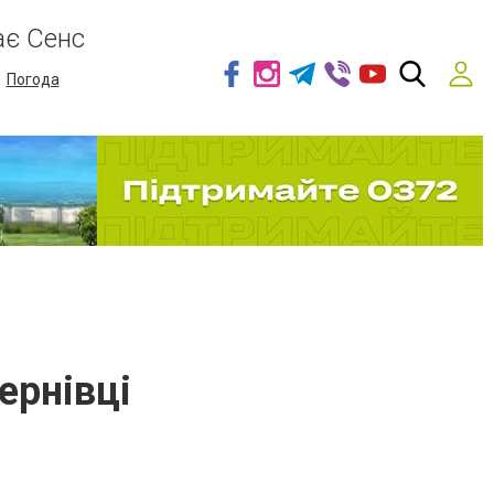
ає Сенс
Погода
ернівці