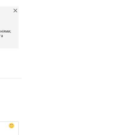
ніями;
та