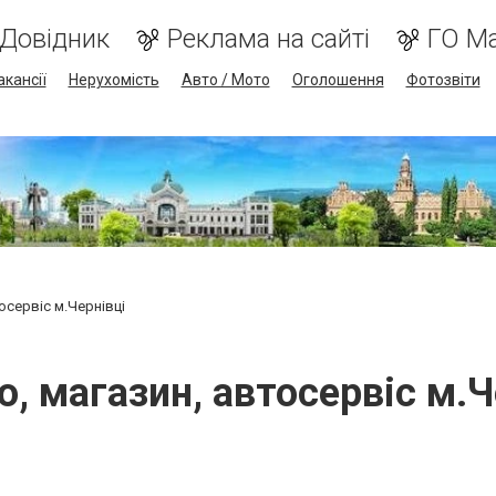
Довідник
Реклама на сайті
ГО М
акансії
Нерухомість
Авто / Мото
Оголошення
Фотозвіти
осервіс м.Чернівці
о, магазин, автосервіс м.Ч