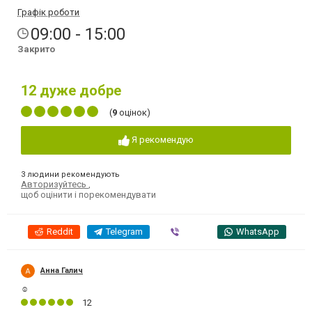
Графік роботи
09:00 - 15:00
Закрито
12
дуже добре
(
9
оцінок)
Я рекомендую
3 людини рекомендують
Авторизуйтесь
,
щоб оцінити і порекомендувати
Reddit
Telegram
Viber
WhatsApp
Анна Галич
☺️
12