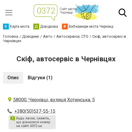
К
Карта міста
Д
Довідкова
В
Веб-камери міста Чернівці
Головна
Довідник
Авто
Автосервіси, СТО
Скіф, автосервіс в
Чернівцях
Скіф, автосервіс в Чернівцях
Опис
Відгуки (1)
58000, Чернівці, вулиця Хотинська, 5
+380(50)537-55-15
Будь ласка, скажіть,
що дізналися номер
на сайті 0372.ua