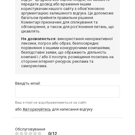
передати досвід або враження іншим
користувачам нашого сайту з обов'язковою
аргументацією залишеного відгука. Це допоможе
багатьом прийняти правильне рішення.
Коментарі призначені для спілкування та
обговорення, а також для роз'яснення питань, що
цікавлять.
Не дозволяється:
використання ненормативної
лексики, погроз або образ; безпосереднє
порівняння з іншими конкуруючими компаніями;
безпідставні заяви, що ображають діяльність
компанії і / або її послуги; розміщення посилань на
сторонні інтернет-ресурси; реклама та
самореклама.
Введіть email:
Ваш e-mail не відображатиметься на сайті
або
Авторизуйтесь
для написання відгуку
Обслуговування
0/12