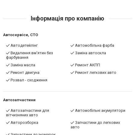
Інформація про компанію
Автосервіси, СТО
Автодетейлінг
Автомобільна фарба
Видалення вм'ятин без
Заміна автоскла
фарбування
Заміна масла
Ремонт АКПП
Ремонт двигуна
Ремонт легкових авто
Розвал - сходження
Автозапчастини
Автозапчастини для
Автомобільні акумулятори
вітчизняних авто
Авторозборка
Запчастини до легкових
авто
Запчастини до іномарок