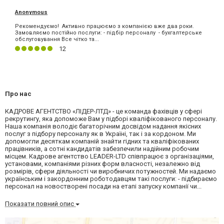
Anonymous
Рекомендуємо! Активно працюємо з компанією вже два роки.
Замовляємо постійно послуги: - підбір персоналу - бухгалтерське
обслуговування Все чітко та...
12
Про нас
КАДРОВЕ АГЕНТСТВО «ЛІДЕР-ЛТД» - це команда фахівців у сфері
рекрутингу, яка допоможе Вам у підборі кваліфікованого персоналу.
Наша компанія володіє багаторічним досвідом надання якісних
послуг з підбору персоналу як в Україні, так і за кордоном. Ми
допомогли десяткам компаній знайти гідних та кваліфікованих
працівників, а сотні кандидатів забезпечили надійним робочим
місцем. Кадрове агентство LEADER-LTD співпрацює з організаціями,
установами, компаніями різних форм власності, незалежно від
розмірів, сфери діяльності чи виробничих потужностей. Ми надаємо
українським і закордонним роботодавцям такі послуги: - підбираємо
персонал на новостворені посади на етапі запуску компанії чи...
Показати повний опис