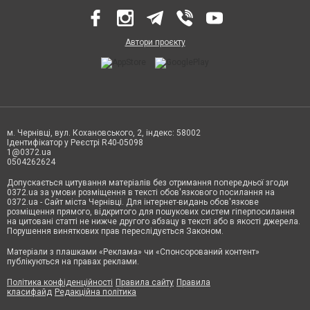
Автори проєкту
м. Чернівці, вул. Кохановського, 2, індекс: 58002
Ідентифікатор у Реєстрі R40-05098
1@0372.ua
0504262624
Допускається цитування матеріалів без отримання попередньої згоди
0372.ua за умови розміщення в тексті обов'язкового посилання на
0372.ua - Сайт міста Чернівці. Для інтернет-видань обов'язкове
розміщення прямого, відкритого для пошукових систем гіперпосилання
на цитовані статті не нижче другого абзацу в тексті або в якості джерела.
Порушення виняткових прав переслідується Законом.
Матеріали з плашками «Реклама» чи «Спонсорований контент»
публікуються на правах реклами.
Політика конфіденційності
Правила сайту
Правила
класифайд
Редакційна політика