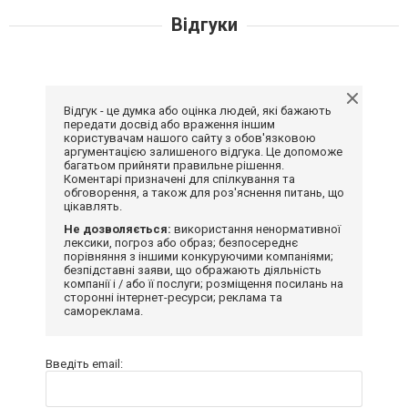
Відгуки
Відгук - це думка або оцінка людей, які бажають
передати досвід або враження іншим
користувачам нашого сайту з обов'язковою
аргументацією залишеного відгука. Це допоможе
багатьом прийняти правильне рішення.
Коментарі призначені для спілкування та
обговорення, а також для роз'яснення питань, що
цікавлять.
Не дозволяється:
використання ненормативної
лексики, погроз або образ; безпосереднє
порівняння з іншими конкуруючими компаніями;
безпідставні заяви, що ображають діяльність
компанії і / або її послуги; розміщення посилань на
сторонні інтернет-ресурси; реклама та
самореклама.
Введіть email: