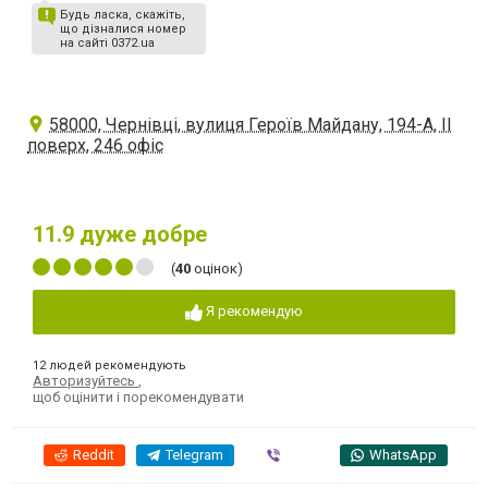
Будь ласка, скажіть,
що дізналися номер
на сайті 0372.ua
58000, Чернівці, вулиця Героїв Майдану, 194-А, ІІ
поверх, 246 офіс
11.9
дуже добре
(
40
оцінок)
Я рекомендую
12 людей рекомендують
Авторизуйтесь
,
щоб оцінити і порекомендувати
Reddit
Telegram
Viber
WhatsApp