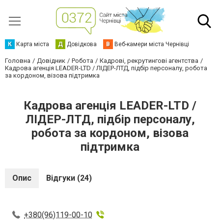
К
Карта міста
Д
Довідкова
В
Веб-камери міста Чернівці
Головна
Довідник
Робота
Кадрові, рекрутингові агентства
Кадрова агенція LEADER-LTD / ЛІДЕР-ЛТД, підбір персоналу, робота
за кордоном, візова підтримка
Кадрова агенція LEADER-LTD /
ЛІДЕР-ЛТД, підбір персоналу,
робота за кордоном, візова
підтримка
Опис
Відгуки (24)
+380(96)119-00-10