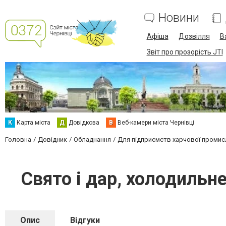
Новини
Афіша
Дозвілля
В
Звіт про прозорість JTI
К
Карта міста
Д
Довідкова
В
Веб-камери міста Чернівці
Головна
Довідник
Обладнання
Для підприємств харчової промис
Свято і дар, холодильн
Опис
Відгуки