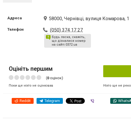
Адреса
58000, Чернівці, вулиця Комарова, 1
Телефон
(050) 374 17 27
Будь ласка, скажіть,
що дізналися номер
на сайті 0372.ua
Оцініть першим
(
0
оцінок)
Ніхто ще не рек
Поки ще ніхто не оцінював
Reddit
Telegram
Viber
Whats