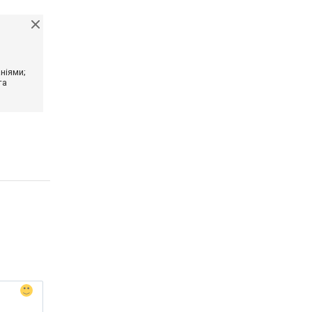
ніями;
та