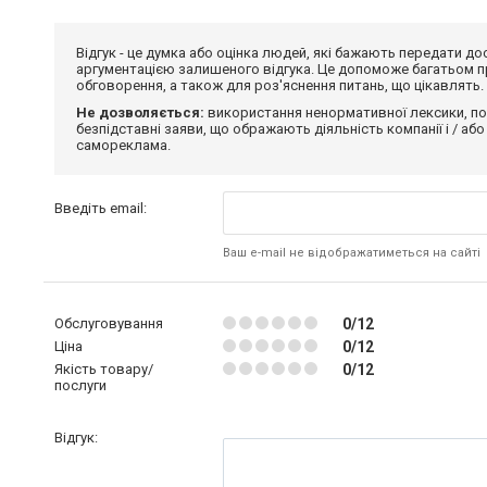
Відгук - це думка або оцінка людей, які бажають передати 
аргументацією залишеного відгука. Це допоможе багатьом пр
обговорення, а також для роз'яснення питань, що цікавлять.
Не дозволяється:
використання ненормативної лексики, по
безпідставні заяви, що ображають діяльність компанії і / або
самореклама.
Введіть email:
Ваш e-mail не відображатиметься на сайті
Обслуговування
0/12
Ціна
0/12
Якість товару/
0/12
послуги
Відгук: