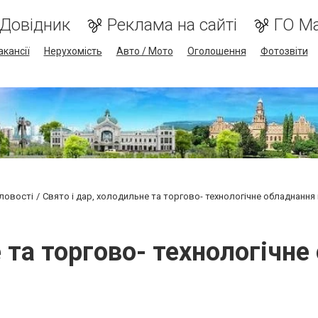
Довідник
Реклама на сайті
ГО М
акансії
Нерухомість
Авто / Мото
Оголошення
Фотозвіти
ловості
Свято і дар, холодильне та торгово- технологічне обладнання
е та торгово- технологічне