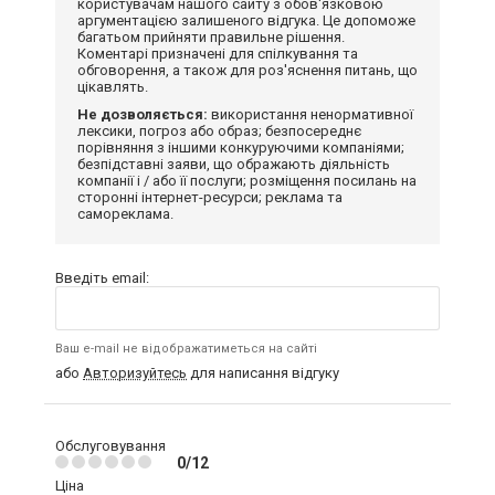
користувачам нашого сайту з обов'язковою
аргументацією залишеного відгука. Це допоможе
багатьом прийняти правильне рішення.
Коментарі призначені для спілкування та
обговорення, а також для роз'яснення питань, що
цікавлять.
Не дозволяється:
використання ненормативної
лексики, погроз або образ; безпосереднє
порівняння з іншими конкуруючими компаніями;
безпідставні заяви, що ображають діяльність
компанії і / або її послуги; розміщення посилань на
сторонні інтернет-ресурси; реклама та
самореклама.
Введіть email:
Ваш e-mail не відображатиметься на сайті
або
Авторизуйтесь
для написання відгуку
Обслуговування
0/12
Ціна