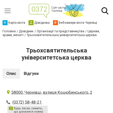
К
Карта міста
Д
Довідкова
В
Веб-камери міста Чернівці
Головна
Довідник
Організації та представництва
Церкви,
храми, мечеті
Трьохсвятительська університетська церква
Трьохсвятительська
університетська церква
Опис
Відгуки
58000, Чернівці, вулиця Коцюбинського, 2
(0372) 58-48-21
Будь ласка, скажіть,
що дізналися номер