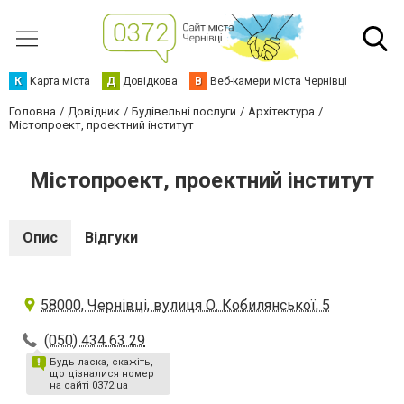
К
Карта міста
Д
Довідкова
В
Веб-камери міста Чернівці
Головна
Довідник
Будівельні послуги
Архітектура
Містопроект, проектний інститут
Містопроект, проектний інститут
Опис
Відгуки
58000, Чернівці, вулиця О. Кобилянської, 5
(050) 434 63 29
Будь ласка, скажіть,
що дізналися номер
на сайті 0372.ua