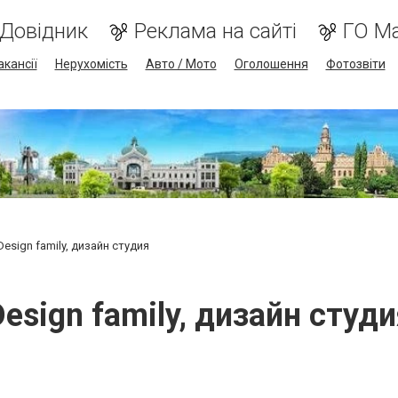
Довідник
Реклама на сайті
ГО М
акансії
Нерухомість
Авто / Мото
Оголошення
Фотозвіти
Design family, дизайн студия
Design family, дизайн студи