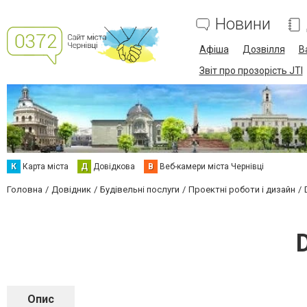
Новини
Афіша
Дозвілля
В
Звіт про прозорість JTI
К
Карта міста
Д
Довідкова
В
Веб-камери міста Чернівці
Головна
Довідник
Будівельні послуги
Проектні роботи і дизайн
Опис