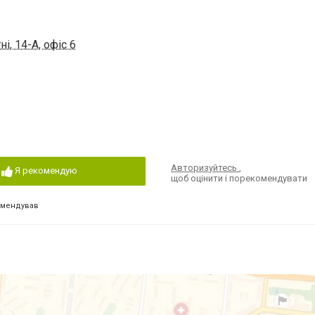
і, 14-А, офіс 6
Авторизуйтесь
,
Я рекомендую
щоб оцінити і порекомендувати
омендував