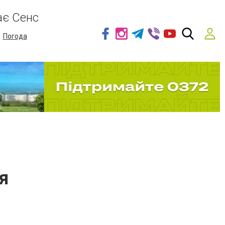
ає Сенс
Погода
я