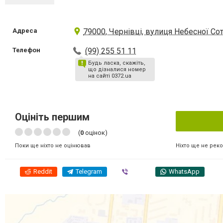
Адреса
79000, Чернівці, вулиця Небесної Сотн
Телефон
(99) 255 51 11
Будь ласка, скажіть,
що дізналися номер
на сайті 0372.ua
Оцініть першим
(
0
оцінок)
Ніхто ще не рек
Поки ще ніхто не оцінював
Reddit
Telegram
Viber
WhatsApp