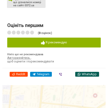
що дізналися номер
на сайті 0372.ua
Оцініть першим
(
0
оцінок)
Я рекомендую
Ніхто ще не рекомендував
Авторизуйтесь
,
щоб оцінити і порекомендувати
Reddit
Telegram
Viber
WhatsApp