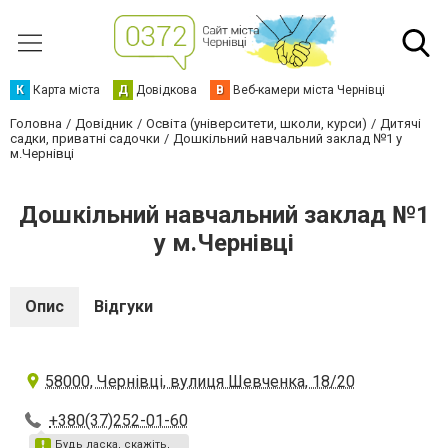
К
Карта міста
Д
Довідкова
В
Веб-камери міста Чернівці
Головна
Довідник
Освіта (університети, школи, курси)
Дитячі
садки, приватні садочки
Дошкільний навчальний заклад №1 у
м.Чернівці
Дошкільний навчальний заклад №1
у м.Чернівці
Опис
Відгуки
58000, Чернівці, вулиця Шевченка, 18/20
+380(37)252-01-60
Будь ласка, скажіть,