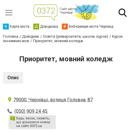
К
Карта міста
Д
Довідкова
В
Веб-камери міста Чернівці
Головна
Довідник
Освіта (університети, школи, курси)
Курси
іноземних мов
Приоритет, мовний коледж
Приоритет, мовний коледж
Опис
79000, Чернівці, вулиця Головна, 87
(050) 909 24 45
Будь ласка, скажіть,
що дізналися номер
на сайті 0372.ua