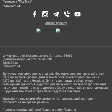
Франшиза "CitySites"
0504262624
Автори проєкту
м. Чернівці, вул. Кохановського, 2, індекс: 58002
Ідентифікатор у Реєстрі R40-05098
1@0372.ua
0504262624
Допускається цитування матеріалів без отримання попередньої згоди
0372.ua за умови розміщення в тексті обов'язкового посилання на
0372.ua - Сайт міста Чернівці. Для інтернет-видань обов'язкове
розміщення прямого, відкритого для пошукових систем гіперпосилання
на цитовані статті не нижче другого абзацу в тексті або в якості джерела.
Порушення виняткових прав переслідується Законом.
Матеріали з плашками «Реклама» чи «Спонсорований контент»
публікуються на правах реклами.
Політика конфіденційності
Правила сайту
Правила