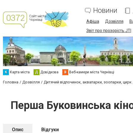
Новини
Афіша
Дозвілля
В
Звіт про прозорість JTI
К
Карта міста
Д
Довідкова
В
Веб-камери міста Чернівці
Головна
Дозвілля
Дитячий відпочинок, аквапарки, зоопарки, цирк
Перша Буковинська кіно
Опис
Відгуки