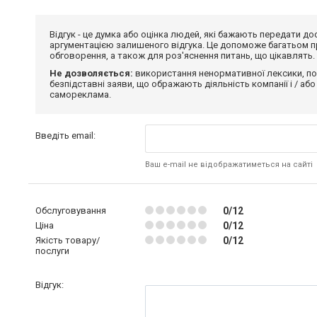
Відгук - це думка або оцінка людей, які бажають передати 
аргументацією залишеного відгука. Це допоможе багатьом пр
обговорення, а також для роз'яснення питань, що цікавлять.
Не дозволяється:
використання ненормативної лексики, по
безпідставні заяви, що ображають діяльність компанії і / або
самореклама.
Введіть email:
Ваш e-mail не відображатиметься на сайті
Обслуговування
0/12
Ціна
0/12
Якість товару/
0/12
послуги
Відгук: