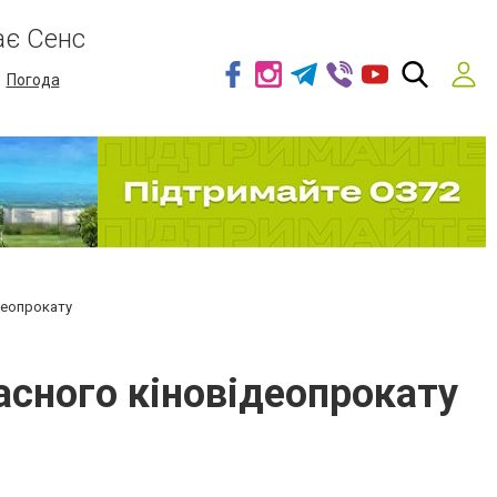
ає Сенс
Погода
деопрокату
асного кіновідеопрокату