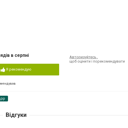
ядів в серпні
Авторизуйтесь
,
щоб оцінити і порекомендувати
Я рекомендую
омендував
App
Відгуки