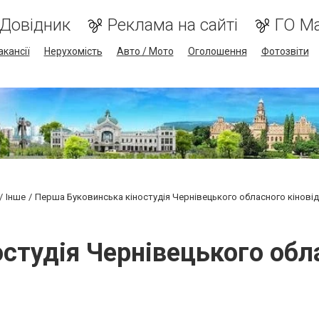
Довідник
Реклама на сайті
ГО М
акансії
Нерухомість
Авто / Мото
Оголошення
Фотозвіти
Інше
Перша Буковинська кіностудія Чернівецького обласного кінові
студія Чернівецького обл