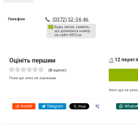
Телефон
(0372) 52-34-46
Будь ласка, скажіть,
що дізналися номер
на сайті 0372.ua
Оцініть першим
12 перегл
(
0
оцінок)
Поки ще ніхто не оцінював
Ніхто ще не рек
Reddit
Telegram
Viber
Whats