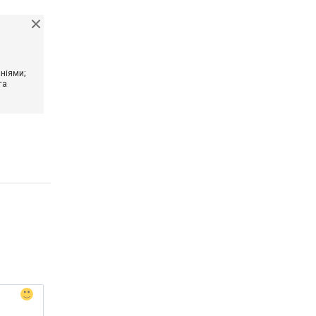
ніями;
та