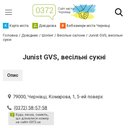
К
Карта міста
Д
Довідкова
В
Веб-камери міста Чернівці
Головна
Довідник
Шопінг
Весільні салони
Junist GVS, весільні
сукні
Junist GVS, весільні сукні
Опис
79000, Чернівці, Комарова, 1, 5-ий поверх
(0372) 58-57-58
Будь ласка, скажіть,
що дізналися номер
на сайті 0372.ua