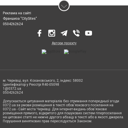
Реклама на сайті
Франшиза "CitySites"
0504262624
Автори проєкту
м. Чернівці, вул. Кохановського, 2, індекс: 58002
Ідентифікатор у Реєстрі R40-05098
1@0372.ua
0504262624
Допускається цитування матеріалів без отримання попередньої згоди
0372.ua за умови розміщення в тексті обов'язкового посилання на
0372.ua - Сайт міста Чернівці. Для інтернет-видань обов'язкове
розміщення прямого, відкритого для пошукових систем гіперпосилання
на цитовані статті не нижче другого абзацу в тексті або в якості джерела.
Порушення виняткових прав переслідується Законом.