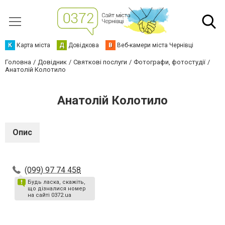
К
Карта міста
Д
Довідкова
В
Веб-камери міста Чернівці
Головна
Довідник
Святкові послуги
Фотографи, фотостудії
Анатолій Колотило
Анатолій Колотило
Опис
(099) 97 74 458
Будь ласка, скажіть,
що дізналися номер
на сайті 0372.ua