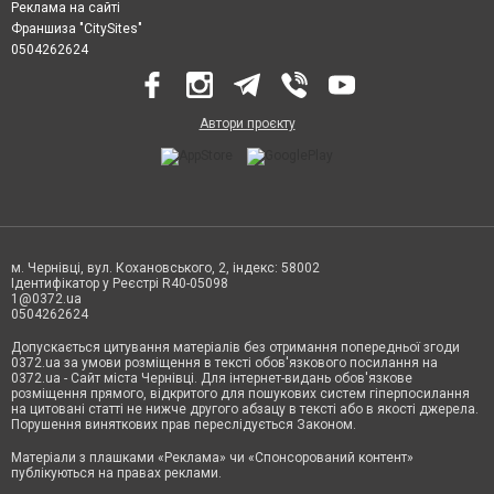
Реклама на сайті
Франшиза "CitySites"
0504262624
Автори проєкту
м. Чернівці, вул. Кохановського, 2, індекс: 58002
Ідентифікатор у Реєстрі R40-05098
1@0372.ua
0504262624
Допускається цитування матеріалів без отримання попередньої згоди
0372.ua за умови розміщення в тексті обов'язкового посилання на
0372.ua - Сайт міста Чернівці. Для інтернет-видань обов'язкове
розміщення прямого, відкритого для пошукових систем гіперпосилання
на цитовані статті не нижче другого абзацу в тексті або в якості джерела.
Порушення виняткових прав переслідується Законом.
Матеріали з плашками «Реклама» чи «Спонсорований контент»
публікуються на правах реклами.