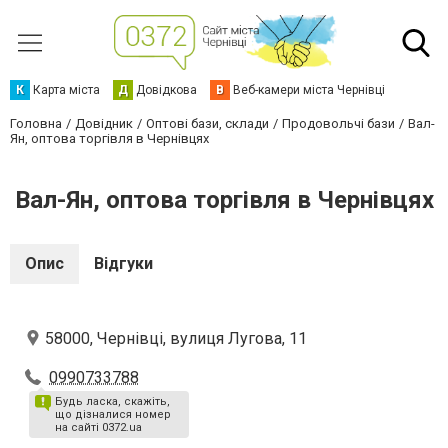
К
Карта міста
Д
Довідкова
В
Веб-камери міста Чернівці
Головна
Довідник
Оптові бази, склади
Продовольчі бази
Вал-
Ян, оптова торгівля в Чернівцях
Вал-Ян, оптова торгівля в Чернівцях
Опис
Відгуки
58000, Чернівці, вулиця Лугова, 11
0990733788
Будь ласка, скажіть,
що дізналися номер
на сайті 0372.ua