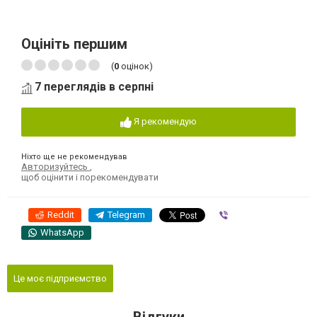
Оцініть першим
(
0
оцінок)
7 переглядів в серпні
Я рекомендую
Ніхто ще не рекомендував
Авторизуйтесь
,
щоб оцінити і порекомендувати
Reddit
Telegram
Viber
WhatsApp
Це моє підприємство
Відгуки